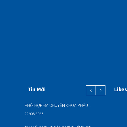
Tin Mới
Likes
PHỐI HỢP ĐA CHUYÊN KHOA PHẪU THUẬT NỘI SOI “2 TRONG 1” THÀNH CÔNG CHO BỆNH NHÂN 69 TUỔI MẮC ĐỒNG THỜI HAI BỆNH LÝ NẶNG
22/06/2026