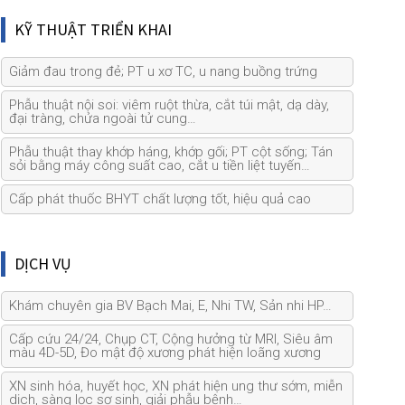
KỸ THUẬT TRIỂN KHAI
Giảm đau trong đẻ; PT u xơ TC, u nang buồng trứng
Phẫu thuật nội soi: viêm ruột thừa, cắt túi mật, dạ dày,
đại tràng, chửa ngoài tử cung…
Phẫu thuật thay khớp háng, khớp gối; PT cột sống; Tán
sỏi bằng máy công suất cao, cắt u tiền liệt tuyến…
Cấp phát thuốc BHYT chất lượng tốt, hiệu quả cao
DỊCH VỤ
Khám chuyên gia BV Bạch Mai, E, Nhi TW, Sản nhi HP…
Cấp cứu 24/24, Chụp CT, Cộng hưởng từ MRI, Siêu âm
màu 4D-5D, Đo mật độ xương phát hiện loãng xương
XN sinh hóa, huyết học, XN phát hiện ung thư sớm, miễn
dịch, sàng lọc sơ sinh, giải phẫu bệnh…