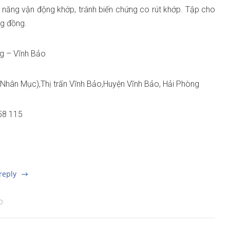
c năng vận động khớp, tránh biến chứng co rút khớp. Tập cho
ng đồng.
ng – Vĩnh Bảo
 Nhân Mục),Thị trấn Vĩnh Bảo,Huyện Vĩnh Bảo, Hải Phòng
58 115
reply
D