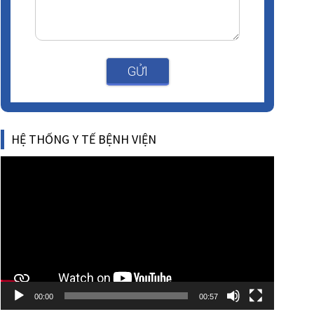
GỬI
HỆ THỐNG Y TẾ BỆNH VIỆN
Video
Player
00:00
00:57