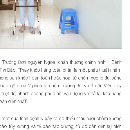
, Trưởng Đơn nguyên Ngoại chấn thương chỉnh hình – Bệnh
ĩnh Bảo: “Thay khớp háng toàn phần là một phẫu thuật nhằm
hương sụn khớp hoàn toàn hoặc hoại tử chỏm xương đùi bằng
 bao gồm cả 2 phần là chỏm xương đùi và ổ cối. Việc này
riệt để, nhanh chóng phục hồi vận động và trả lại khả năng
àn diện nhất”.
 một quá trình bệnh lý xảy ra do thiếu máu nuôi chỏm xương
 bào tủy xương và tế bào tạo xương, từ đó dẫn đến sự biến