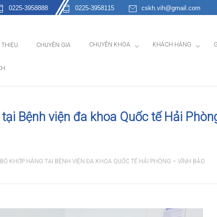
0225-3958888
0225-3958115
cskh.vih@gmail.com
CHUYÊN KHOA
KHÁCH HÀNG
G
I THIỆU
CHUYÊN GIA
CH
 tại Bệnh viện đa khoa Quốc tế Hải Phòn
BỘ KHỚP HÁNG TẠI BỆNH VIỆN ĐA KHOA QUỐC TẾ HẢI PHÒNG – VĨNH BẢO