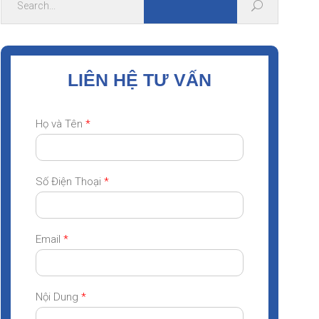
LIÊN HỆ TƯ VẤN
Họ và Tên
*
Số Điện Thoại
*
Email
*
Nội Dung
*