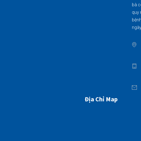
bà c
quy 
bệnh
ngày
Địa Chỉ Map