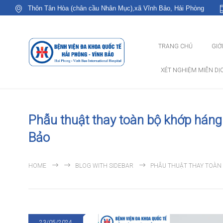
Thôn Tân Hòa (chân cầu Nhân Mục),xã Vĩnh Bảo, Hải Phòng
TRANG CHỦ
GIỚ
XÉT NGHIỆM MIỄN DỊ
Phẫu thuật thay toàn bộ khớp háng
Bảo
HOME
BLOG WITH SIDEBAR
PHẪU THUẬT THAY TOÀN 
23/05/2024