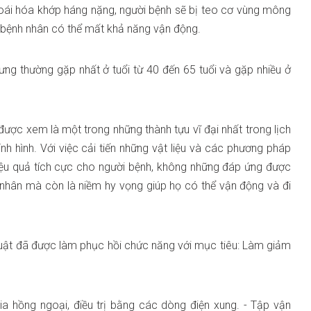
oái hóa khớp háng nặng, người bệnh sẽ bị teo cơ vùng mông
thì bệnh nhân có thể mất khả năng vận động.
ưng thường gặp nhất ở tuổi từ 40 đến 65 tuổi và gặp nhiều ở
ược xem là một trong những thành tựu vĩ đại nhất trong lịch
nh hình. Với việc cải tiến những vật liệu và các phương pháp
iệu quả tích cực cho người bệnh, không những đáp ứng được
hân mà còn là niềm hy vọng giúp họ có thể vận động và đi
uật đã được làm phục hồi chức năng với mục tiêu: Làm giảm
ng tia hồng ngoại, điều trị bằng các dòng điện xung. ‎‎- Tập vận