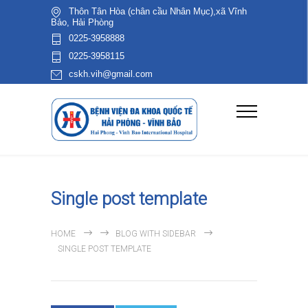
Thôn Tân Hòa (chân cầu Nhân Mục),xã Vĩnh
Bảo, Hải Phòng
0225-3958888
0225-3958115
cskh.vih@gmail.com
Single post template
HOME
BLOG WITH SIDEBAR
SINGLE POST TEMPLATE