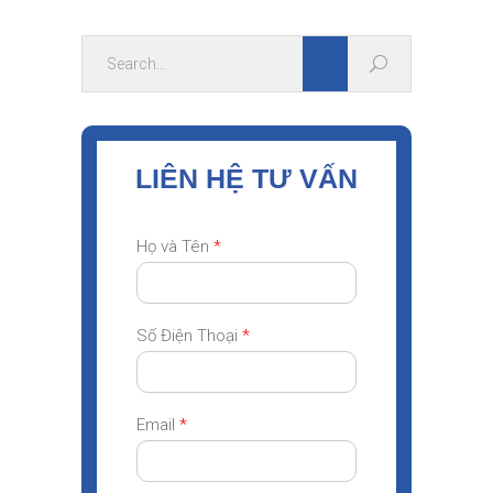
LIÊN HỆ TƯ VẤN
Họ và Tên
*
Số Điện Thoại
*
Email
*