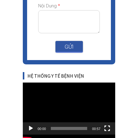
Nội Dung
*
GỬI
HỆ THỐNG Y TẾ BỆNH VIỆN
Video
Player
00:00
00:57