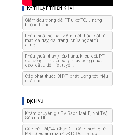
KỸ THUẬT TRIỂN KHAI
Giảm đau trong đẻ; PT u xơ TC, u nang
buồng trứng
Phẫu thuật nội soi: viêm ruột thừa, cắt túi
mật, dạ dày, đại tràng, chửa ngoài tử
cung…
Phẫu thuật thay khớp háng, khớp gối; PT
cột sống; Tán sỏi bằng máy công suất
cao, cắt u tiền liệt tuyến…
Cấp phát thuốc BHYT chất lượng tốt, hiệu
quả cao
DỊCH VỤ
Khám chuyên gia BV Bạch Mai, E, Nhi TW,
Sản nhi HP…
Cấp cứu 24/24, Chụp CT, Cộng hưởng từ
MRI, Siêu âm màu 4D-5D, Đo mật độ