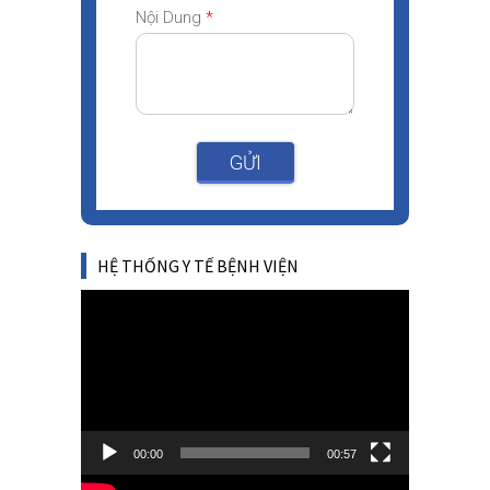
Nội Dung
*
GỬI
HỆ THỐNG Y TẾ BỆNH VIỆN
Video
Player
00:00
00:57