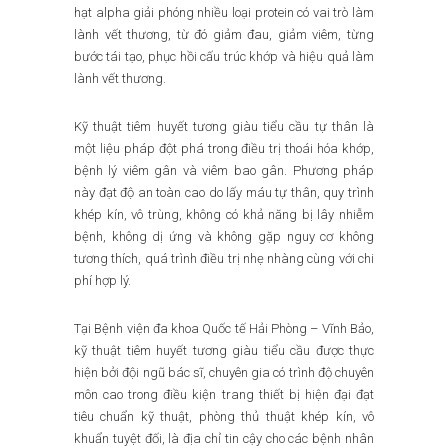
hạt alpha giải phóng nhiều loại protein có vai trò làm
lành vết thương, từ đó giảm đau, giảm viêm, từng
bước tái tạo, phục hồi cấu trúc khớp và hiệu quả làm
lành vết thương.
Kỹ thuật tiêm huyết tương giàu tiểu cầu tự thân là
một liệu pháp đột phá trong điều trị thoái hóa khớp,
bệnh lý viêm gân và viêm bao gân. Phương pháp
này đạt độ an toàn cao do lấy máu tự thân, quy trình
khép kín, vô trùng, không có khả năng bị lây nhiễm
bệnh, không dị ứng và không gặp nguy cơ không
tương thích, quá trình điều trị nhẹ nhàng cùng với chi
phí hợp lý.
Tại Bệnh viện đa khoa Quốc tế Hải Phòng – Vĩnh Bảo,
kỹ thuật tiêm huyết tương giàu tiểu cầu được thực
hiện bởi đội ngũ bác sĩ, chuyên gia có trình độ chuyên
môn cao trong điều kiện trang thiết bị hiện đại đạt
tiêu chuẩn kỹ thuật, phòng thủ thuật khép kín, vô
khuẩn tuyệt đối, là địa chỉ tin cậy cho các bệnh nhân