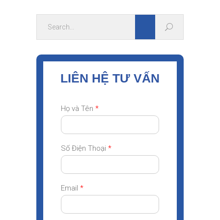
LIÊN HỆ TƯ VẤN
Họ và Tên
*
Số Điện Thoại
*
Email
*