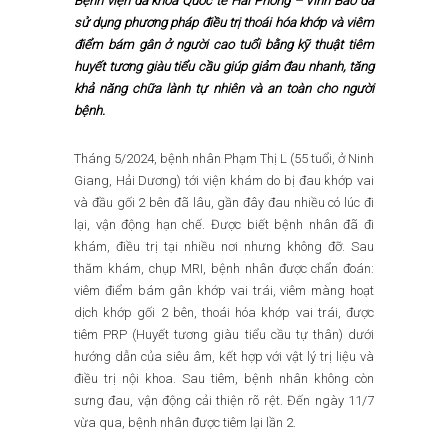
Bệnh viện đa khoa Quốc tế Hải Phòng – Vĩnh Bảo đã
sử dụng phương pháp điều trị thoái hóa khớp và viêm
điểm bám gân ở người cao tuổi bằng kỹ thuật tiêm
huyết tương giàu tiểu cầu giúp giảm đau nhanh, tăng
khả năng chữa lành tự nhiên và an toàn cho người
bệnh.
Tháng 5/2024, bệnh nhân Phạm Thị L (55 tuổi, ở Ninh
Giang, Hải Dương) tới viện khám do bị đau khớp vai
và đầu gối 2 bên đã lâu, gần đây đau nhiều có lúc đi
lại, vận động hạn chế. Được biết bệnh nhân đã đi
khám, điều trị tại nhiều nơi nhưng không đỡ. Sau
thăm khám, chụp MRI, bệnh nhân được chẩn đoán:
viêm điểm bám gân khớp vai trái, viêm màng hoạt
dịch khớp gối 2 bên, thoái hóa khớp vai trái, được
tiêm PRP (Huyết tương giàu tiểu cầu tự thân) dưới
hướng dẫn của siêu âm, kết hợp với vật lý trị liệu và
điều trị nội khoa. Sau tiêm, bệnh nhân không còn
sưng đau, vận động cải thiện rõ rệt. Đến ngày 11/7
vừa qua, bệnh nhân được tiêm lại lần 2.