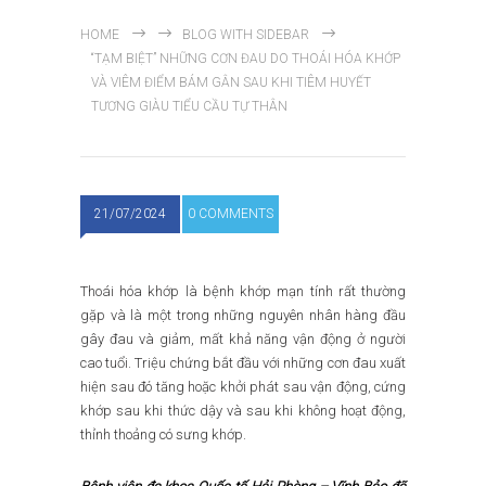
HOME
BLOG WITH SIDEBAR
“TẠM BIỆT” NHỮNG CƠN ĐAU DO THOÁI HÓA KHỚP
VÀ VIÊM ĐIỂM BÁM GÂN SAU KHI TIÊM HUYẾT
TƯƠNG GIÀU TIỂU CẦU TỰ THÂN
21/07/2024
0 COMMENTS
Thoái hóa khớp là bệnh khớp mạn tính rất thường
gặp và là một trong những nguyên nhân hàng đầu
gây đau và giảm, mất khả năng vận động ở người
cao tuổi. Triệu chứng bắt đầu với những cơn đau xuất
hiện sau đó tăng hoặc khởi phát sau vận động, cứng
khớp sau khi thức dậy và sau khi không hoạt động,
thỉnh thoảng có sưng khớp.