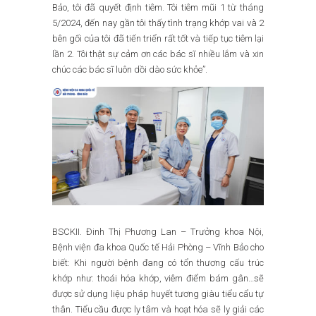
Bảo, tôi đã quyết định tiêm. Tôi tiêm mũi 1 từ tháng
5/2024, đến nay gần tôi thấy tình trạng khớp vai và 2
bên gối của tôi đã tiến triển rất tốt và tiếp tục tiêm lại
lần 2. Tôi thật sự cảm ơn các bác sĩ nhiều lắm và xin
chúc các bác sĩ luôn dồi dào sức khỏe”.
BSCKII. Đinh Thị Phương Lan – Trưởng khoa Nội,
Bệnh viện đa khoa Quốc tế Hải Phòng – Vĩnh Bảo cho
biết: Khi người bệnh đang có tổn thương cấu trúc
khớp như: thoái hóa khớp, viêm điểm bám gân…sẽ
được sử dụng liệu pháp huyết tương giàu tiểu cẩu tự
thân. Tiểu cầu được ly tâm và hoạt hóa sẽ ly giải các