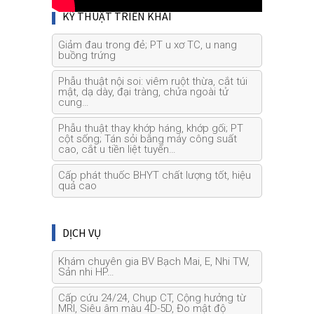
KỸ THUẬT TRIỂN KHAI
Giảm đau trong đẻ; PT u xơ TC, u nang
buồng trứng
Phẫu thuật nội soi: viêm ruột thừa, cắt túi
mật, dạ dày, đại tràng, chửa ngoài tử
cung…
Phẫu thuật thay khớp háng, khớp gối; PT
cột sống; Tán sỏi bằng máy công suất
cao, cắt u tiền liệt tuyến…
Cấp phát thuốc BHYT chất lượng tốt, hiệu
quả cao
DỊCH VỤ
Khám chuyên gia BV Bạch Mai, E, Nhi TW,
Sản nhi HP…
Cấp cứu 24/24, Chụp CT, Cộng hưởng từ
MRI, Siêu âm màu 4D-5D, Đo mật độ