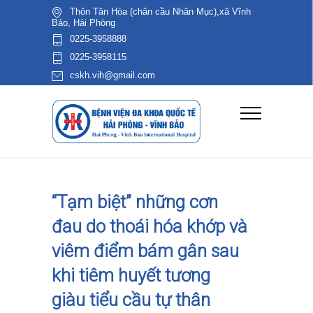
Thôn Tân Hòa (chân cầu Nhân Mục),xã Vĩnh
Bảo, Hải Phòng
0225-3958888
0225-3958115
cskh.vih@gmail.com
“Tạm biệt” những cơn
đau do thoái hóa khớp và
viêm điểm bám gân sau
khi tiêm huyết tương
giàu tiểu cầu tự thân