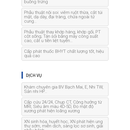
buồng trứng
Phẫu thuật nội soi: viêm ruột thừa, cắt túi
mật, dạ dày, đại tràng, chửa ngoài tử
cung…
Phẫu thuật thay khớp háng, khớp gối; PT
cột sống; Tán sỏi bằng máy công suất
cao, cắt u tiền liệt tuyến…
Cấp phát thuốc BHYT chất lượng tốt, hiệu
quả cao
DỊCH VỤ
Khám chuyên gia BV Bạch Mai, E, Nhi TW,
Sản nhi HP…
Cấp cứu 24/24, Chụp CT, Cộng hưởng từ
MRI, Siêu âm màu 4D-5D, Đo mật độ
xương phát hiện loãng xương
XN sinh hóa, huyết học, XN phát hiện ung
thư sớm, miễn dịch, sàng lọc sơ sinh, giải