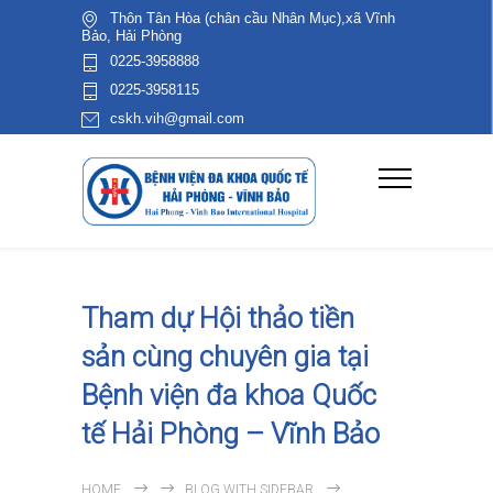
Thôn Tân Hòa (chân cầu Nhân Mục),xã Vĩnh
Bảo, Hải Phòng
0225-3958888
0225-3958115
cskh.vih@gmail.com
Tham dự Hội thảo tiền
sản cùng chuyên gia tại
Bệnh viện đa khoa Quốc
tế Hải Phòng – Vĩnh Bảo
HOME
BLOG WITH SIDEBAR