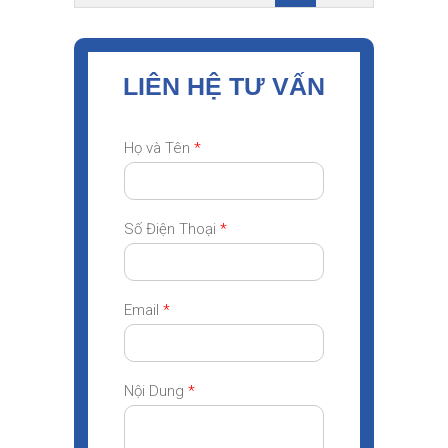
LIÊN HỆ TƯ VẤN
Họ và Tên
*
Số Điện Thoại
*
Email
*
Nội Dung
*