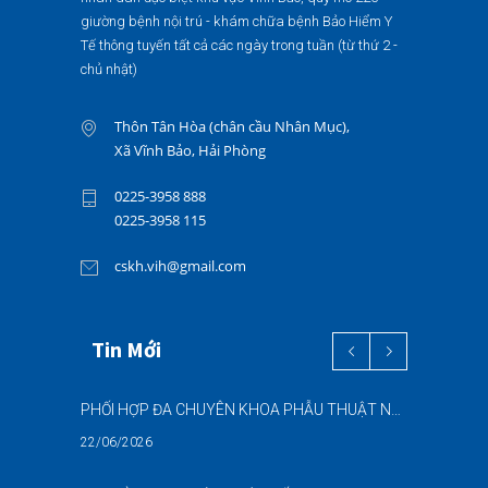
giường bệnh nội trú - khám chữa bệnh Bảo Hiểm Y
Tế thông tuyến tất cả các ngày trong tuần (từ thứ 2 -
chủ nhật)
Thôn Tân Hòa (chân cầu Nhân Mục),
Xã Vĩnh Bảo, Hải Phòng
0225-3958 888
0225-3958 115
cskh.vih@gmail.com
Tin Mới
PHỐI HỢP ĐA CHUYÊN KHOA PHẪU THUẬT NỘI SOI “2 TRONG 1” THÀNH CÔNG CHO BỆNH NHÂN 69 TUỔI MẮC ĐỒNG THỜI HAI BỆNH LÝ NẶNG
22/06/2026