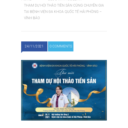
THAM DỰ HỘI THẢO TIỀN SẢN CÙNG CHUYÊN GIA
TẠI BỆNH VIỆN ĐA KHOA QUỐC TẾ HẢI PHÒNG –
VĨNH BẢO
24/11/2021
0 COMMENTS