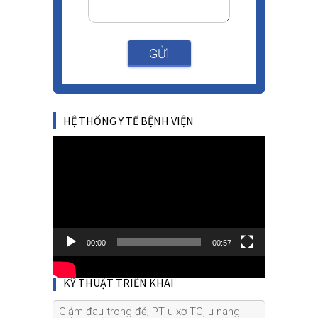
GỬI
HỆ THỐNG Y TẾ BỆNH VIỆN
Video
Player
00:00
00:57
KỸ THUẬT TRIỂN KHAI
Giảm đau trong đẻ; PT u xơ TC, u nang