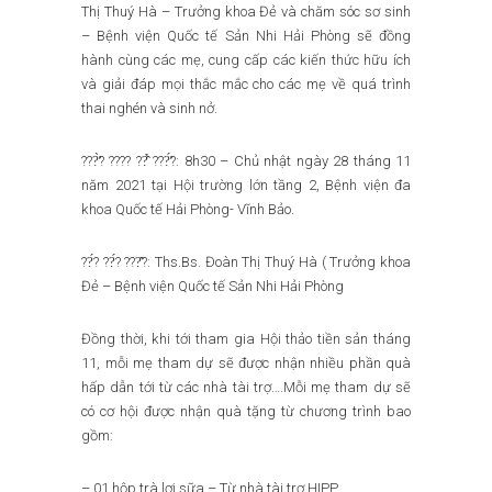
Thị Thuý Hà – Trưởng khoa Đẻ và chăm sóc sơ sinh
– Bệnh viện Quốc tế Sản Nhi Hải Phòng sẽ đồng
hành cùng các mẹ, cung cấp các kiến thức hữu ích
và giải đáp mọi thắc mắc cho các mẹ về quá trình
thai nghén và sinh nở.
???̛̀? ???? ??̂̉ ???̛́?: 8h30 – Chủ nhật ngày 28 tháng 11
năm 2021 tại Hội trường lớn tầng 2, Bệnh viện đa
khoa Quốc tế Hải Phòng- Vĩnh Bảo.
??́? ??́? ???̂?: Ths.Bs. Đoàn Thị Thuý Hà ( Trưởng khoa
Đẻ – Bệnh viện Quốc tế Sản Nhi Hải Phòng
Đồng thời, khi tới tham gia Hội thảo tiền sản tháng
11, mỗi mẹ tham dự sẽ được nhận nhiều phần quà
hấp dẫn tới từ các nhà tài trợ….Mỗi mẹ tham dự sẽ
có cơ hội được nhận quà tặng từ chương trình bao
gồm:
– 01 hộp trà lợi sữa – Từ nhà tài trợ HIPP