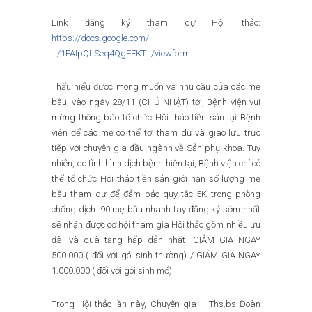
Link đăng ký tham dự Hội thảo:
https://docs.google.com/
…/1FAIpQLSeq4QgFFKT…/viewform…
Thấu hiểu được mong muốn và nhu cầu của các mẹ
bầu, vào ngày 28/11 (CHỦ NHẬT) tới, Bệnh viện vui
mừng thông báo tổ chức Hội thảo tiền sản tại Bệnh
viện để các mẹ có thể tới tham dự và giao lưu trực
tiếp với chuyên gia đầu ngành về Sản phụ khoa. Tuy
nhiên, do tình hình dịch bệnh hiện tại, Bệnh viện chỉ có
thể tổ chức Hội thảo tiền sản giới hạn số lượng mẹ
bầu tham dự để đảm bảo quy tắc 5K trong phòng
chống dịch. 90 mẹ bầu nhanh tay đăng ký sớm nhất
sẽ nhận được cơ hội tham gia Hội thảo gồm nhiều ưu
đãi và quà tặng hấp dẫn nhất- GIẢM GIÁ NGAY
500.000 ( đối với gói sinh thường) / GIẢM GIÁ NGAY
1.000.000 ( đối với gói sinh mổ)
Trong Hội thảo lần này, Chuyên gia – Ths.bs Đoàn