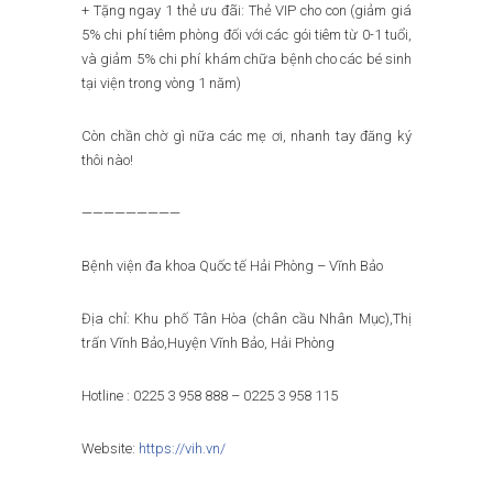
+ Tặng ngay 1 thẻ ưu đãi: Thẻ VIP cho con (giảm giá
5% chi phí tiêm phòng đối với các gói tiêm từ 0-1 tuổi,
và giảm 5% chi phí khám chữa bệnh cho các bé sinh
tại viện trong vòng 1 năm)
Còn chần chờ gì nữa các mẹ ơi, nhanh tay đăng ký
thôi nào!
—————————
Bệnh viện đa khoa Quốc tế Hải Phòng – Vĩnh Bảo
Địa chỉ: Khu phố Tân Hòa (chân cầu Nhân Mục),Thị
trấn Vĩnh Bảo,Huyện Vĩnh Bảo, Hải Phòng
Hotline : 0225 3 958 888 – 0225 3 958 115
Website:
https://vih.vn/