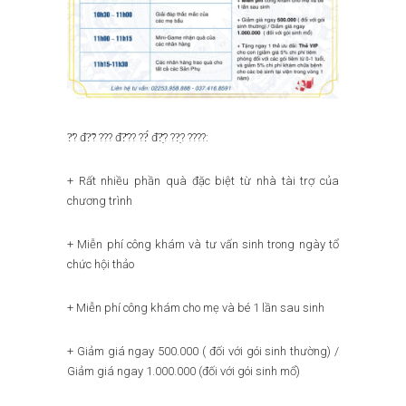
?̛? đ?̃? ??? đ?̆?? ??́ đ?̣̆? ??̣? ????:
+ Rất nhiều phần quà đặc biệt từ nhà tài trợ của
chương trình
+ Miễn phí công khám và tư vấn sinh trong ngày tổ
chức hội thảo
+ Miễn phí công khám cho mẹ và bé 1 lần sau sinh
+ Giảm giá ngay 500.000 ( đối với gói sinh thường) /
Giảm giá ngay 1.000.000 (đối với gói sinh mổ)