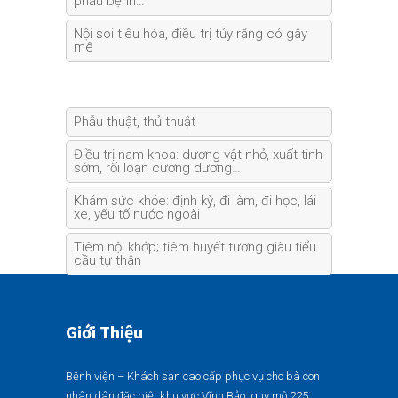
phẫu bệnh…
Nội soi tiêu hóa, điều trị tủy răng có gây
mê
Phẫu thuật, thủ thuật
Điều trị nam khoa: dương vật nhỏ, xuất tinh
sớm, rối loạn cương dương…
Khám sức khỏe: định kỳ, đi làm, đi học, lái
xe, yếu tố nước ngoài
Tiêm nội khớp; tiêm huyết tương giàu tiểu
cầu tự thân
Giới Thiệu
Bệnh viện – Khách sạn cao cấp phục vụ cho bà con
nhân dân đặc biệt khu vực Vĩnh Bảo, quy mô 225