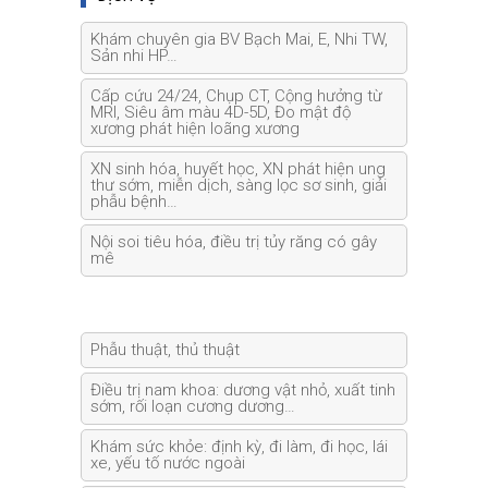
Khám chuyên gia BV Bạch Mai, E, Nhi TW,
Sản nhi HP…
Cấp cứu 24/24, Chụp CT, Cộng hưởng từ
MRI, Siêu âm màu 4D-5D, Đo mật độ
xương phát hiện loãng xương
XN sinh hóa, huyết học, XN phát hiện ung
thư sớm, miễn dịch, sàng lọc sơ sinh, giải
phẫu bệnh…
Nội soi tiêu hóa, điều trị tủy răng có gây
mê
Phẫu thuật, thủ thuật
Điều trị nam khoa: dương vật nhỏ, xuất tinh
sớm, rối loạn cương dương…
Khám sức khỏe: định kỳ, đi làm, đi học, lái
xe, yếu tố nước ngoài