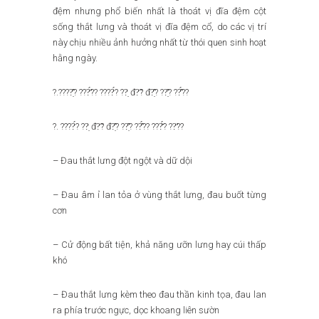
đệm nhưng phổ biến nhất là thoát vị đĩa đệm cột
sống thắt lưng và thoát vị đĩa đệm cổ, do các vị trí
này chịu nhiều ảnh
hưởng nhất từ thói quen sinh hoạt
hằng ngày.
?.????̣̂? ???̛́?? ????́? ??̣ đ?̃? đ?̣̂? ??̣̂? ??̂́??
?. ????́? ??̣ đ?̃? đ?̣̂? ??̣̂? ??̂́?? ???̆́? ??̛??
– Đau thắt lưng đột ngột và dữ dội
– Đau âm ỉ lan tỏa ở vùng thắt lưng, đau buốt từng
cơn
– Cử động bất tiện, khả năng ưỡn lưng hay cúi thấp
khó
– Đau thắt lưng kèm theo đau thần kinh tọa, đau lan
ra phía trước ngực, dọc khoang liên sườn