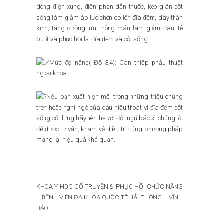
dòng điện xung, điện phân dẫn thuốc, kéo giãn cột
sống làm giảm áp lực chèn ép lên đĩa đệm, dây thần
kinh, tăng cường lưu thông máu làm giảm đau, tê
buốt và phục hồi lại đĩa đệm và cột sống.
Mức độ nặng( Độ 3,4): Can thiệp phẫu thuật
ngoại khoa
Nếu bạn xuất hiện mội trong những triệu chứng
trên hoặc nghi ngờ của dấu hiệu thoát vị đĩa đệm cột
sổng cổ, lưng hãy liên hệ với đội ngũ bác sĩ chúng tôi
để được tư vấn, khám và điều trị đúng phương pháp
mang lại hiệu quả khả quan.
———————————————-
KHOA Y HỌC CỔ TRUYỀN & PHỤC HỒI CHỨC NĂNG
– BỆNH VIỆN ĐA KHOA QUỐC TÊ HẢI PHÒNG – VĨNH
BẢO