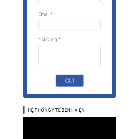
Email
*
Nội Dung
*
GỬI
HỆ THỐNG Y TẾ BỆNH VIỆN
Video
Player