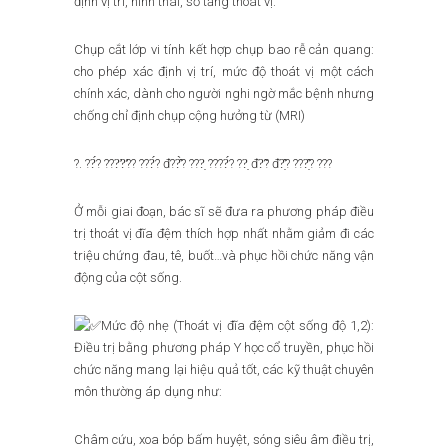
định vị trí, hình thái, số tầng thoát vị.
Chụp cắt lớp vi tính kết hợp chụp bao rễ cản quang:
cho phép xác định vị trí, mức độ thoát vị một cách
chính xác, dành cho người nghi ngờ mắc bệnh nhưng
chống chỉ định chụp cộng hưởng từ (MRI)
?. ??́? ???̛?̛?? ???́? đ??̂̀? ???̣ ????́? ??̣ đ?̃? đ?̣̂? ???̣̂? ???
Ở mỗi giai đoạn, bác sĩ sẽ đưa ra phương pháp điều
trị thoát vị đĩa đệm thích hợp nhất nhằm giảm đi các
triệu chứng đau, tê, buốt…và phục hồi chức năng vận
động của cột sống.
Mức độ nhẹ (Thoát vị đĩa đệm cột sống độ 1,2):
Điều trị bằng phương pháp Y học cổ truyền, phục hồi
chức năng mang lại hiệu quả tốt, các kỹ thuật chuyên
môn thường áp dụng như:
Châm cứu, xoa bóp bấm huyệt, sóng siêu âm điều trị,