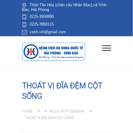
Thôn Tân Hòa (chân cầu Nhân Mục),xã Vĩnh
Bảo, Hải Phòng
0225-3958888
0225-3958115
cskh.vih@gmail.com
THOÁT VỊ ĐĨA ĐỆM CỘT
SỐNG
HOME
BLOG WITH SIDEBAR
THOÁT VỊ ĐĨA ĐỆM CỘT SỐNG