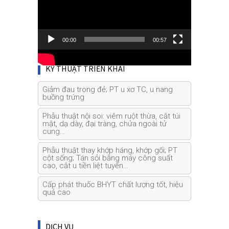
00:00
00:57
KỸ THUẬT TRIỂN KHAI
Giảm đau trong đẻ; PT u xơ TC, u nang
buồng trứng
Phẫu thuật nội soi: viêm ruột thừa, cắt túi
mật, dạ dày, đại tràng, chửa ngoài tử
cung…
Phẫu thuật thay khớp háng, khớp gối; PT
cột sống; Tán sỏi bằng máy công suất
cao, cắt u tiền liệt tuyến…
Cấp phát thuốc BHYT chất lượng tốt, hiệu
quả cao
DỊCH VỤ