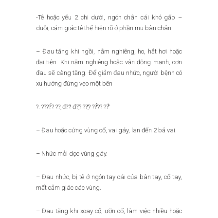
-Tê hoặc yếu 2 chi dưới, ngón chân cái khó gấp –
duỗi, cảm giác tê thể hiện rõ ở phần mu bàn chân
– Đau tăng khi ngồi, nằm nghiêng, ho, hắt hơi hoặc
đại tiện. Khi nằm nghiêng hoặc vận động mạnh, cơn
đau sẽ càng tăng. Để giảm đau nhức, người bệnh có
xu hướng đứng vẹo một bên
?. ????́? ??̣ đ?̃? đ?̣̂? ??̣̂? ??̂́?? ??̂̉
– Đau hoặc cứng vùng cổ, vai gáy, lan đến 2 bả vai.
– Nhức mỏi dọc vùng gáy.
– Đau nhức, bị tê ở ngón tay cái của bàn tay, cổ tay,
mất cảm giác các vùng.
– Đau tăng khi xoay cổ, ưỡn cổ, làm việc nhiều hoặc