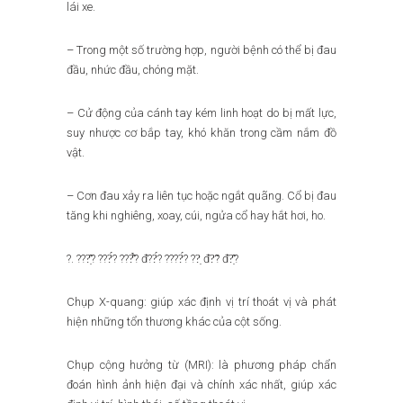
lái xe.
– Trong một số trường hợp, người bệnh có thể bị đau
đầu, nhức đầu, chóng mặt.
– Cử động của cánh tay kém linh hoạt do bị mất lực,
suy nhược cơ bắp tay, khó khăn trong cầm nắm đồ
vật.
– Cơn đau xảy ra liên tục hoặc ngắt quãng. Cổ bị đau
tăng khi nghiêng, xoay, cúi, ngửa cổ hay hắt hơi, ho.
?. ???̣̂? ???́? ???̂̉? đ??́? ????́? ??̣ đ?̃? đ?̣̂?
Chụp X-quang: giúp xác định vị trí thoát vị và phát
hiện những tổn thương khác của cột sống.
Chụp cộng hưởng từ (MRI): là phương pháp chẩn
đoán hình ảnh hiện đại và chính xác nhất, giúp xác