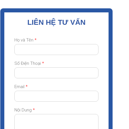
LIÊN HỆ TƯ VẤN
Họ và Tên
*
Số Điện Thoại
*
Email
*
Nội Dung
*