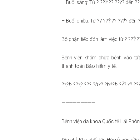
– Buổi sáng: Từ ? ???̛̀ ?? ???́? đến ?? 
– Buổi chiều: Từ ?? ???̛̀ ?? ???́? đến ??
Bộ
phận tiếp đón làm việc từ ? ???̛̀ ?
Bệnh viện khám chữa bệnh vào tất
thanh toán Bảo hiểm y tế.
??̣̂?ℎ ???̣̂? ??? ?ℎ?̂? ?ℎ?̀?ℎ ??̉? ?̛? ??
—————————-
Bệnh viện đa khoa Quốc tế Hải Phò
Địa chỉ: Khu phố Tân Hòa (chân cầu