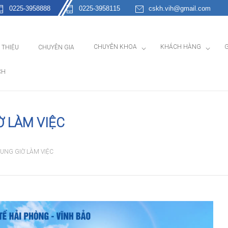
0225-3958888
0225-3958115
cskh.vih@gmail.com
CHUYÊN KHOA
KHÁCH HÀNG
G
I THIỆU
CHUYÊN GIA
CH
Ờ LÀM VIỆC
UNG GIỜ LÀM VIỆC