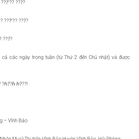
???̛̀ ?? ???́?
 ???̛̀ ?? ???́?
? ???́?
 cả các ngày trong tuần (từ Thứ 2 đến Chủ nhật) và được
?́ ?ℎ?́?ℎ ℎ?̀??!
ng – Vĩnh Bảo
 Nhân Mục),Thị trấn Vĩnh Bảo,Huyện Vĩnh Bảo, Hải Phòng