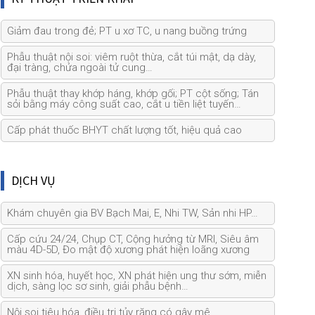
Giảm đau trong đẻ; PT u xơ TC, u nang buồng trứng
Phẫu thuật nội soi: viêm ruột thừa, cắt túi mật, dạ dày,
đại tràng, chửa ngoài tử cung…
Phẫu thuật thay khớp háng, khớp gối; PT cột sống; Tán
sỏi bằng máy công suất cao, cắt u tiền liệt tuyến…
Cấp phát thuốc BHYT chất lượng tốt, hiệu quả cao
DỊCH VỤ
Khám chuyên gia BV Bạch Mai, E, Nhi TW, Sản nhi HP…
Cấp cứu 24/24, Chụp CT, Cộng hưởng từ MRI, Siêu âm
màu 4D-5D, Đo mật độ xương phát hiện loãng xương
XN sinh hóa, huyết học, XN phát hiện ung thư sớm, miễn
dịch, sàng lọc sơ sinh, giải phẫu bệnh…
Nội soi tiêu hóa, điều trị tủy răng có gây mê