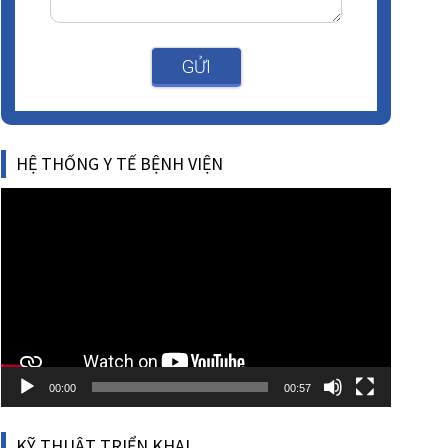
GỬI
HỆ THỐNG Y TẾ BỆNH VIỆN
Video
Player
00:00
00:57
KỸ THUẬT TRIỂN KHAI