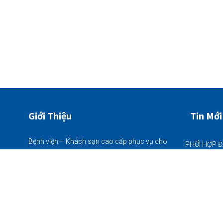
Giới Thiệu
Tin Mới
Bệnh viện – Khách sạn cao cấp phục vụ cho
bà con nhân dân đặc biệt khu vực Vĩnh Bảo,
22/06/2026
quy mô 225 giường bệnh nội trú - khám chữa
bệnh Bảo Hiểm Y Tế thông tuyến tất cả các
ngày trong tuần (từ thứ 2 - chủ nhật)
22/06/2026
Thôn Tân Hòa (chân cầu Nhân Mục),