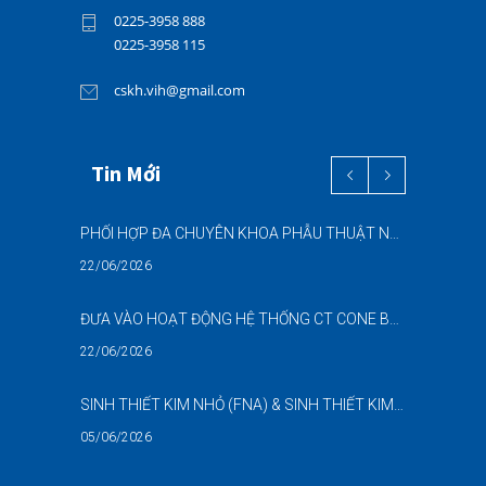
0225-3958 888
0225-3958 115
cskh.vih@gmail.com
Tin Mới
PHỐI HỢP ĐA CHUYÊN KHOA PHẪU THUẬT NỘI SOI “2 TRONG 1” THÀNH CÔNG CHO BỆNH NHÂN 69 TUỔI MẮC ĐỒNG THỜI HAI BỆNH LÝ NẶNG
22/06/2026
ĐƯA VÀO HOẠT ĐỘNG HỆ THỐNG CT CONE BEAM (CBCT) 3D THẾ HỆ MỚI – NÂNG CAO CHẤT LƯỢNG CHẨN ĐOÁN RĂNG HÀM MẶT
22/06/2026
SINH THIẾT KIM NHỎ (FNA) & SINH THIẾT KIM LÕI (CNB) – HỖ TRỢ ĐÁNH GIÁ CÁC TỔN THƯƠNG NGHI NGỜ UNG THƯ DƯỚI HƯỚNG DẪN SIÊU ÂM
05/06/2026