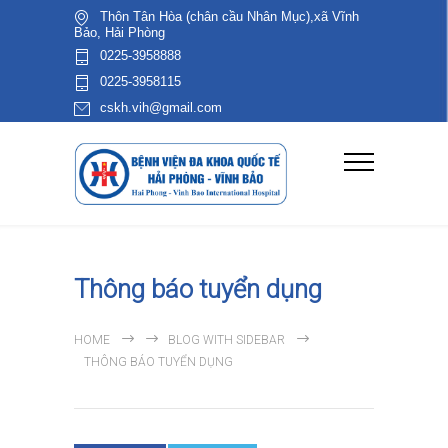
Thôn Tân Hòa (chân cầu Nhân Mục),xã Vĩnh
Bảo, Hải Phòng
0225-3958888
0225-3958115
cskh.vih@gmail.com
Thông báo tuyển dụng
HOME
BLOG WITH SIDEBAR
THÔNG BÁO TUYỂN DỤNG