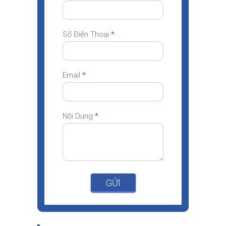
Số Điện Thoại
*
Email
*
Nội Dung
*
GỬI