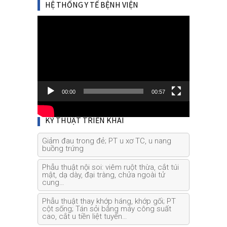
HỆ THỐNG Y TẾ BỆNH VIỆN
Video
Player
00:00
00:57
KỸ THUẬT TRIỂN KHAI
Giảm đau trong đẻ; PT u xơ TC, u nang
buồng trứng
Phẫu thuật nội soi: viêm ruột thừa, cắt túi
mật, dạ dày, đại tràng, chửa ngoài tử
cung…
Phẫu thuật thay khớp háng, khớp gối; PT
cột sống; Tán sỏi bằng máy công suất
cao, cắt u tiền liệt tuyến…