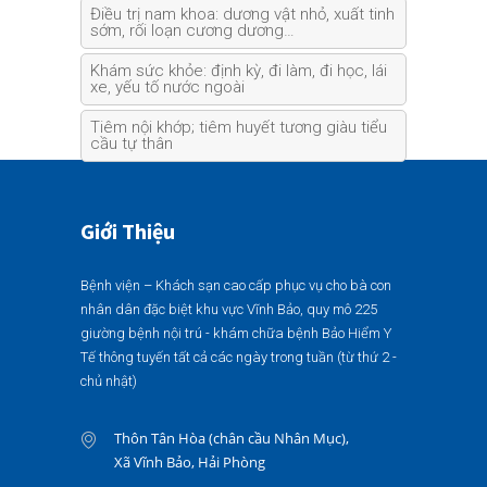
Điều trị nam khoa: dương vật nhỏ, xuất tinh
sớm, rối loạn cương dương…
Khám sức khỏe: định kỳ, đi làm, đi học, lái
xe, yếu tố nước ngoài
Tiêm nội khớp; tiêm huyết tương giàu tiểu
cầu tự thân
Giới Thiệu
Bệnh viện – Khách sạn cao cấp phục vụ cho bà con
nhân dân đặc biệt khu vực Vĩnh Bảo, quy mô 225
giường bệnh nội trú - khám chữa bệnh Bảo Hiểm Y
Tế thông tuyến tất cả các ngày trong tuần (từ thứ 2 -
chủ nhật)
Thôn Tân Hòa (chân cầu Nhân Mục),
Xã Vĩnh Bảo, Hải Phòng