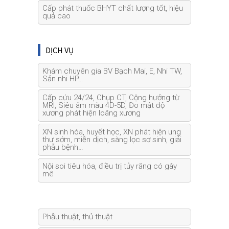
Cấp phát thuốc BHYT chất lượng tốt, hiệu
quả cao
DỊCH VỤ
Khám chuyên gia BV Bạch Mai, E, Nhi TW,
Sản nhi HP…
Cấp cứu 24/24, Chụp CT, Cộng hưởng từ
MRI, Siêu âm màu 4D-5D, Đo mật độ
xương phát hiện loãng xương
XN sinh hóa, huyết học, XN phát hiện ung
thư sớm, miễn dịch, sàng lọc sơ sinh, giải
phẫu bệnh…
Nội soi tiêu hóa, điều trị tủy răng có gây
mê
Phẫu thuật, thủ thuật