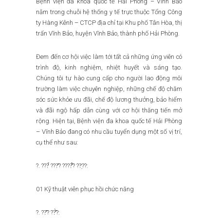
Bệnh viện đa khoa quốc tế Hải Phòng – Vĩnh Bảo
nằm trong chuỗi hệ thống y tế trực thuộc Tổng Công
ty Hàng Kênh – CTCP địa chỉ tại Khu phố Tân Hòa, thị
trấn Vĩnh Bảo, huyện Vĩnh Bảo, thành phố Hải Phòng.
Đem đến cơ hội việc làm tới tất cả những ứng viên có
trình độ, kinh nghiệm, nhiệt huyết và sáng tạo.
Chúng tôi tự hào cung cấp cho người lao động môi
trường làm việc chuyên nghiệp, những chế độ chăm
sóc sức khỏe ưu đãi, chế độ lương thưởng, bảo hiểm
và đãi ngộ hấp dẫn cùng với cơ hội thăng tiến mở
rộng. Hiện tại, Bệnh viện đa khoa quốc tế Hải Phòng
– Vĩnh Bảo đang có nhu cầu tuyển dụng một số vị trí,
cụ thể như sau:
?. ???̉ ???̂? ????̂̉? ??̣??:
01 Kỹ thuật viên phục hồi chức năng
?. ??̂? ??̂̀?: