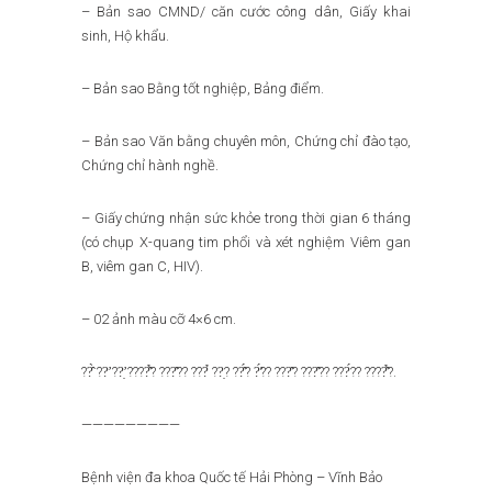
– Bản sao CMND/ căn cước công dân, Giấy khai
sinh, Hộ khẩu.
– Bản sao Bằng tốt nghiệp, Bảng điểm.
– Bản sao Văn bằng chuyên môn, Chứng chỉ đào tạo,
Chứng chỉ hành nghề.
– Giấy chứng nhận sức khỏe trong thời gian 6 tháng
(có chụp X-quang tim phổi và xét nghiệm Viêm gan
B, viêm gan C, HIV).
– 02 ảnh màu cỡ 4×6 cm.
??̂̀ ??̛ ??̛̣ ????̂̉? ???̂?? ???̉ ??̣? ??̂́? ?̛́?? ???̂? ???̂?? ???́?? ????̂̉?.
—————————
Bệnh viện đa khoa Quốc tế Hải Phòng – Vĩnh Bảo