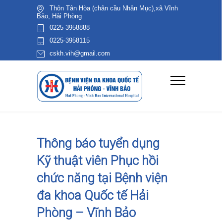
Thôn Tân Hòa (chân cầu Nhân Mục),xã Vĩnh
Bảo, Hải Phòng
0225-3958888
0225-3958115
cskh.vih@gmail.com
Thông báo tuyển dụng
Kỹ thuật viên Phục hồi
chức năng tại Bệnh viện
đa khoa Quốc tế Hải
Phòng – Vĩnh Bảo