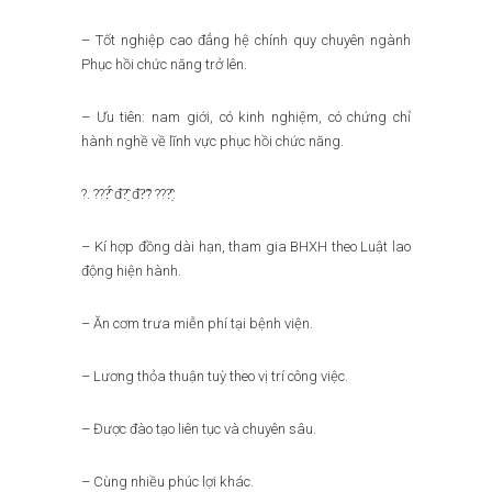
– Tốt nghiệp cao đẳng hệ chính quy chuyên ngành
Phục hồi chức năng trở lên.
– Ưu tiên: nam giới, có kinh nghiệm, có chứng chỉ
hành nghề về lĩnh vực phục hồi chức năng.
?. ???̂́ đ?̣̂ đ?̃? ???̣̂:
– Kí hợp đồng dài hạn, tham gia BHXH theo Luật lao
động hiện hành.
– Ăn cơm trưa miễn phí tại bệnh viện.
– Lương thỏa thuận tuỳ theo vị trí công việc.
– Được đào tạo liên tục và chuyên sâu.
– Cùng nhiều phúc lợi khác.