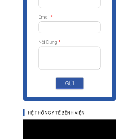
Email
*
Nội Dung
*
GỬI
HỆ THỐNG Y TẾ BỆNH VIỆN
Video
Player