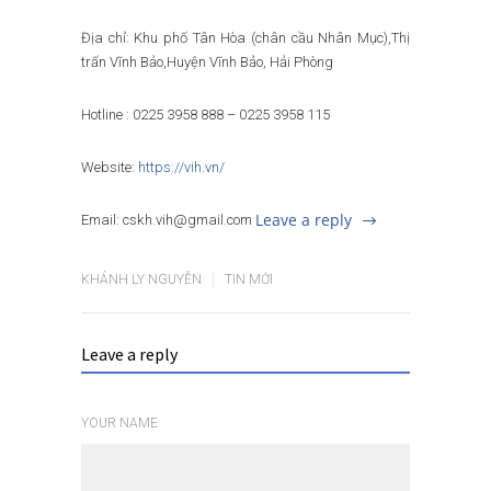
Địa chỉ: Khu phố Tân Hòa (chân cầu Nhân Mục),Thị
trấn Vĩnh Bảo,Huyện Vĩnh Bảo, Hải Phòng
Hotline : 0225 3958 888 – 0225 3958 115
Website:
https://vih.vn/
Leave a reply
Email: cskh.vih@gmail.com
KHÁNH LY NGUYỄN
TIN MỚI
Leave a reply
YOUR NAME