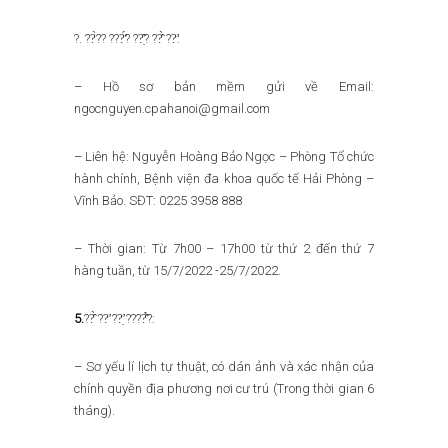
?. ??̀?? ???̛́? ??̣̂? ??̂̀ ??̛:
– Hồ sơ bản mềm gửi về Email:
ngocnguyen.cpahanoi@gmail.com
– Liên hệ: Nguyễn Hoàng Bảo Ngọc – Phòng Tổ chức
hành chính, Bệnh viện đa khoa quốc tế Hải Phòng –
Vĩnh Bảo. SĐT: 0225 3958 888
– Thời gian: Từ 7h00 – 17h00 từ thứ 2 đến thứ 7
hàng tuần, từ 15/7/2022 -25/7/2022.
5.
??̂̀ ??̛ ??̛̣ ????̂̉?:
– Sơ yếu lí lịch tự thuật, có dán ảnh và xác nhận của
chính quyền địa phương nơi cư trú (Trong thời gian 6
tháng).