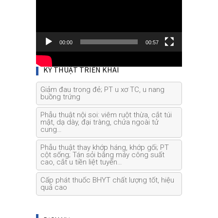
00:00
00:57
KỸ THUẬT TRIỂN KHAI
Giảm đau trong đẻ; PT u xơ TC, u nang
buồng trứng
Phẫu thuật nội soi: viêm ruột thừa, cắt túi
mật, dạ dày, đại tràng, chửa ngoài tử
cung…
Phẫu thuật thay khớp háng, khớp gối; PT
cột sống; Tán sỏi bằng máy công suất
cao, cắt u tiền liệt tuyến…
Cấp phát thuốc BHYT chất lượng tốt, hiệu
quả cao