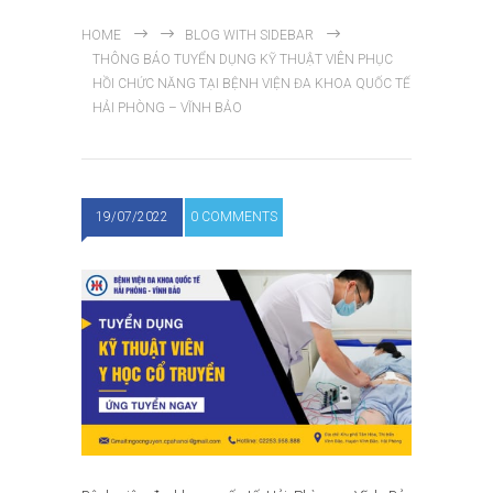
HOME
BLOG WITH SIDEBAR
THÔNG BÁO TUYỂN DỤNG KỸ THUẬT VIÊN PHỤC
HỒI CHỨC NĂNG TẠI BỆNH VIỆN ĐA KHOA QUỐC TẾ
HẢI PHÒNG – VĨNH BẢO
19/07/2022
0 COMMENTS