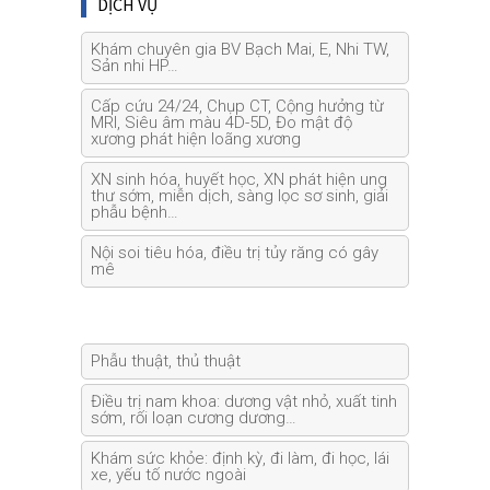
DỊCH VỤ
Khám chuyên gia BV Bạch Mai, E, Nhi TW,
Sản nhi HP…
Cấp cứu 24/24, Chụp CT, Cộng hưởng từ
MRI, Siêu âm màu 4D-5D, Đo mật độ
xương phát hiện loãng xương
XN sinh hóa, huyết học, XN phát hiện ung
thư sớm, miễn dịch, sàng lọc sơ sinh, giải
phẫu bệnh…
Nội soi tiêu hóa, điều trị tủy răng có gây
mê
Phẫu thuật, thủ thuật
Điều trị nam khoa: dương vật nhỏ, xuất tinh
sớm, rối loạn cương dương…
Khám sức khỏe: định kỳ, đi làm, đi học, lái
xe, yếu tố nước ngoài