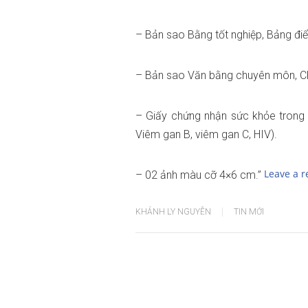
– Bản sao Bằng tốt nghiệp, Bảng đi
– Bản sao Văn bằng chuyên môn, Chứ
– Giấy chứng nhận sức khỏe trong 
Viêm gan B, viêm gan C, HIV).
Leave a r
– 02 ảnh màu cỡ 4×6 cm.”
KHÁNH LY NGUYỄN
TIN MỚI