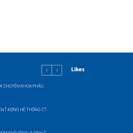
Likes
PHỐI HỢP ĐA CHUYÊN KHOA PHẪU THUẬT NỘI SOI “2 TRONG 1” THÀNH CÔNG CHO BỆNH NHÂN 69 TUỔI MẮC ĐỒNG THỜI HAI BỆNH LÝ NẶNG
ĐƯA VÀO HOẠT ĐỘNG HỆ THỐNG CT CONE BEAM (CBCT) 3D THẾ HỆ MỚI – NÂNG CAO CHẤT LƯỢNG CHẨN ĐOÁN RĂNG HÀM MẶT