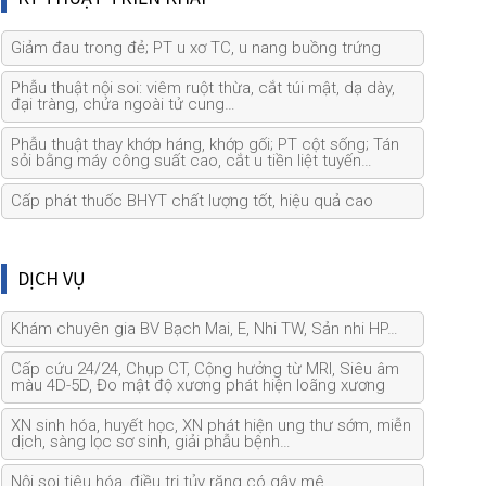
Giảm đau trong đẻ; PT u xơ TC, u nang buồng trứng
Phẫu thuật nội soi: viêm ruột thừa, cắt túi mật, dạ dày,
đại tràng, chửa ngoài tử cung…
Phẫu thuật thay khớp háng, khớp gối; PT cột sống; Tán
sỏi bằng máy công suất cao, cắt u tiền liệt tuyến…
Cấp phát thuốc BHYT chất lượng tốt, hiệu quả cao
DỊCH VỤ
Khám chuyên gia BV Bạch Mai, E, Nhi TW, Sản nhi HP…
Cấp cứu 24/24, Chụp CT, Cộng hưởng từ MRI, Siêu âm
màu 4D-5D, Đo mật độ xương phát hiện loãng xương
XN sinh hóa, huyết học, XN phát hiện ung thư sớm, miễn
dịch, sàng lọc sơ sinh, giải phẫu bệnh…
Nội soi tiêu hóa, điều trị tủy răng có gây mê