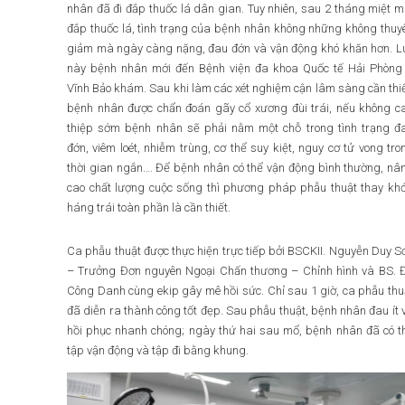
nhân đã đi đắp thuốc lá dân gian. Tuy nhiên, sau 2 tháng miệt m
đắp thuốc lá, tình trạng của bệnh nhân không những không thuy
giảm mà ngày càng nặng, đau đớn và vận động khó khăn hơn. L
này bệnh nhân mới đến Bệnh viện đa khoa Quốc tế Hải Phòng
Vĩnh Bảo khám. Sau khi làm các xét nghiệm cận lâm sàng cần thiế
bệnh nhân được chẩn đoán gãy cổ xương đùi trái, nếu không c
thiệp sớm bệnh nhân sẽ phải nằm một chỗ trong tình trạng đ
đớn, viêm loét, nhiễm trùng, cơ thể suy kiệt, nguy cơ tử vong tro
thời gian ngắn…. Để bệnh nhân có thể vận động bình thường, nâ
cao chất lượng cuộc sống thì phương pháp phẫu thuật thay kh
háng trái toàn phần là cần thiết.
Ca phẫu thuật được thực hiện trực tiếp bởi BSCKII. Nguyễn Duy S
– Trưởng Đơn nguyên Ngoại Chấn thương – Chỉnh hình và BS. 
Công Danh cùng ekip gây mê hồi sức. Chỉ sau 1 giờ, ca phẫu thu
đã diễn ra thành công tốt đẹp. Sau phẫu thuật, bệnh nhân đau ít 
hồi phục nhanh chóng; ngày thứ hai sau mổ, bệnh nhân đã có t
tập vận động và tập đi bằng khung.