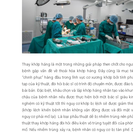
Thay khớp háng là một trong những giải pháp then chốt cho ngư
bệnh gặp vấn đề về thoái hóa khớp háng. Đây cũng là mục ti
“chinh phục” hàng đầu trong lĩnh vực cơ xương khớp bởi tính ph
tạp của kỹ thuật, đòi hỏi bác sĩ có trình độ chuyên môn, được đào t
bài bản. Đặc biệt, khâu chọn và lắp khớp háng nhân tạo vào khu
chậu của bệnh nhân nếu được thực hiện bởi một bác sĩ giàu ki
nghiệm có kỹ thuật tốt thì nguy cơ khớp bị lệch sẽ được giảm thi
(khớp lệch khiến bệnh nhân không vận động được và đối mặt v
nguy cơ phải mổ lại). Là loại phẫu thuật dễ bị nhiễm trùng nên ph
thuật thay khớp háng đòi hỏi điều kiện vô trùng tuyệt đối của phò
mổ. Nếu nhiễm trùng xảy ra, bệnh nhân có nguy cơ bị tàn phế. 