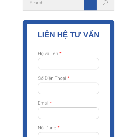
LIÊN HỆ TƯ VẤN
Họ và Tên
*
Số Điện Thoại
*
Email
*
Nội Dung
*