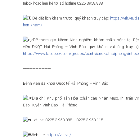
Inbox hoặc liên hệ tới số hotline 0225.3958.888
Để đặt lịch khám trước, quý khách truy cập:
https://vih.vn/da
hen-kham/
Để tham gia Nhóm Kinh nghiệm khám chữa bệnh tại Bệ
viện ĐKQT Hải Phòng – Vĩnh Bảo, quý khách vui lòng truy cậ
https://www.facebook.com/groups/benhviendkqthaiphongvinhba
—————————
Bệnh viện đa khoa Quốc tế Hải Phòng – Vĩnh Bảo
Địa chỉ: Khu phố Tân Hòa (chân cầu Nhân Mục),Thị trấn Vĩ
Bảo,Huyện Vĩnh Bảo, Hải Phòng
Hotline: 0225 3 958 888 – 0225 3 958 115
Website:
https://vih.vn/