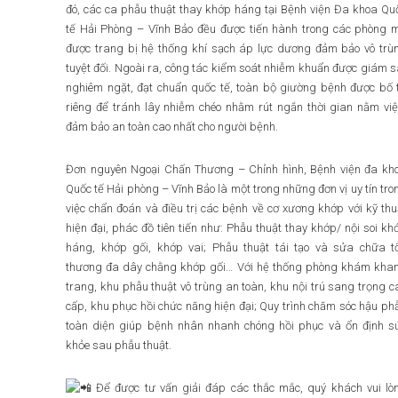
đó, các ca phẫu thuật thay khớp háng tại Bệnh viện Đa khoa Qu
tế Hải Phòng – Vĩnh Bảo đều được tiến hành trong các phòng 
được trang bị hệ thống khí sạch áp lực dương đảm bảo vô trù
tuyệt đối. Ngoài ra, công tác kiểm soát nhiễm khuẩn được giám s
nghiêm ngặt, đạt chuẩn quốc tế, toàn bộ giường bệnh được bố t
riêng để tránh lây nhiễm chéo nhằm rút ngắn thời gian nằm việ
đảm bảo an toàn cao nhất cho người bệnh.
Đơn nguyên Ngoại Chấn Thương – Chỉnh hình, Bệnh viện đa kh
Quốc tế Hải phòng – Vĩnh Bảo là một trong những đơn vị uy tín tro
việc chẩn đoán và điều trị các bệnh về cơ xương khớp với kỹ thu
hiện đại, phác đồ tiên tiến như: Phẫu thuật thay khớp/ nội soi kh
háng, khớp gối, khớp vai; Phẫu thuật tái tạo và sửa chữa t
thương đa dây chằng khớp gối… Với hệ thống phòng khám kha
trang, khu phẫu thuật vô trùng an toàn, khu nội trú sang trọng c
cấp, khu phục hồi chức năng hiện đại; Quy trình chăm sóc hậu ph
toàn diện giúp bệnh nhân nhanh chóng hồi phục và ổn định s
khỏe sau phẫu thuật.
Để được tư vấn giải đáp các thắc mắc, quý khách vui lò