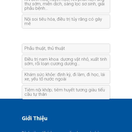
thư sớm, miễn dịch, sàng lọc sơ sinh, giải
phẫu bệnh…
Nội soi tiêu hóa, điều trị tủy răng có gây
mê
Phẫu thuật, thủ thuật
Điều trị nam khoa: dương vật nhỏ, xuất tinh
sớm, rối loạn cương dương…
Khám sức khỏe: định kỳ, đi làm, đi học, lái
xe, yếu tố nước ngoài
Tiêm nội khớp; tiêm huyết tương giàu tiểu
cầu tự thân
Giới Thiệu