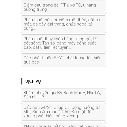
Giảm đau trong đẻ; PT u xơ TC, u nang
buồng trứng
Phẫu thuật nội soi: viêm ruột thừa, cắt túi
mật, dạ dày, đại tràng, chửa ngoài tử
cung…
Phẫu thuật thay khớp háng, khớp gối; PT
cột sống; Tán sỏi bằng máy công suất
cao, cắt u tiền liệt tuyến…
Cấp phát thuốc BHYT chất lượng tốt, hiệu
quả cao
DỊCH VỤ
Khám chuyên gia BV Bạch Mai, E, Nhi TW,
Sản nhi HP…
Cấp cứu 24/24, Chụp CT, Cộng hưởng từ
MRI, Siêu âm màu 4D-5D, Đo mật độ
xương phát hiện loãng xương
XN sinh hóa, huyết học, XN phát hiện ung