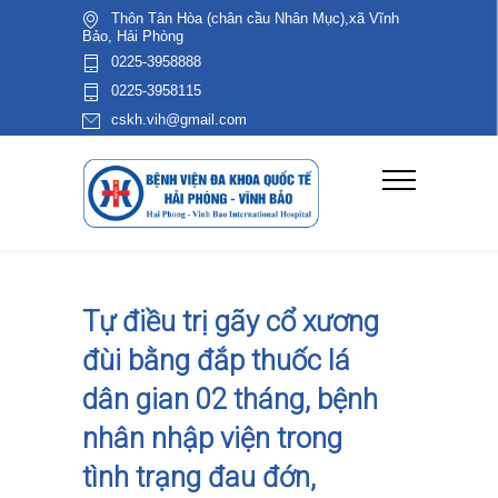
Thôn Tân Hòa (chân cầu Nhân Mục),xã Vĩnh
Bảo, Hải Phòng
0225-3958888
0225-3958115
cskh.vih@gmail.com
Tự điều trị gãy cổ xương
đùi bằng đắp thuốc lá
dân gian 02 tháng, bệnh
nhân nhập viện trong
tình trạng đau đớn,