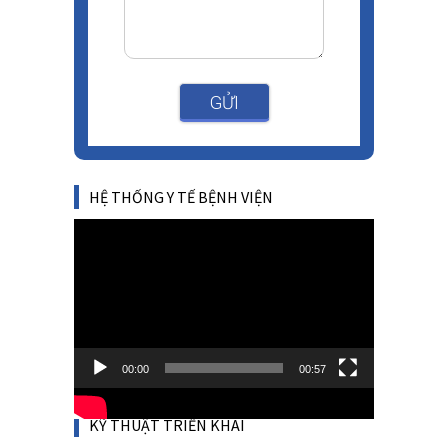
GỬI
HỆ THỐNG Y TẾ BỆNH VIỆN
Video
Player
00:00
00:57
KỸ THUẬT TRIỂN KHAI