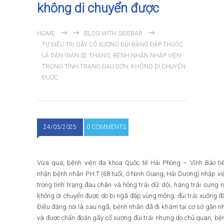
không di chuyển được
HOME
BLOG WITH SIDEBAR
TỰ ĐIỀU TRỊ GÃY CỔ XƯƠNG ĐÙI BẰNG ĐẮP THUỐC
LÁ DÂN GIAN 02 THÁNG, BỆNH NHÂN NHẬP VIỆN
TRONG TÌNH TRẠNG ĐAU ĐỚN, KHÔNG DI CHUYỂN
ĐƯỢC
24/03/2025
0 COMMENTS
Vừa qua, bệnh viện đa khoa Quốc tế Hải Phòng – Vĩnh Bảo ti
nhận bệnh nhân P.H.T (68 tuổi, ở Ninh Giang, Hải Dương) nhập vi
trong tình trạng đau chân và hông trái dữ dội, háng trái sưng n
không di chuyển được do bị ngã đập vùng mông, đùi trái xuống đấ
Điều đáng nói là sau ngã, bệnh nhân đã đi khám tại cơ sở gần n
và được chẩn đoán gãy cổ xương đùi trái nhưng do chủ quan, bệ