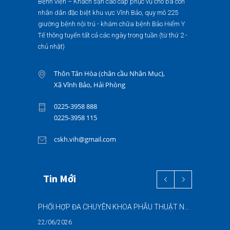
Bệnh viện – Khách sạn cao cấp phục vụ cho bà con
nhân dân đặc biệt khu vực Vĩnh Bảo, quy mô 225
giường bệnh nội trú - khám chữa bệnh Bảo Hiểm Y
Tế thông tuyến tất cả các ngày trong tuần (từ thứ 2 -
chủ nhật)
Thôn Tân Hòa (chân cầu Nhân Mục),
Xã Vĩnh Bảo, Hải Phòng
0225-3958 888
0225-3958 115
cskh.vih@gmail.com
Tin Mới
PHỐI HỢP ĐA CHUYÊN KHOA PHẪU THUẬT NỘI SOI “2 TRONG 1” THÀNH CÔNG CHO BỆNH NHÂN 69 TUỔI MẮC ĐỒNG THỜI HAI BỆNH LÝ NẶNG
22/06/2026