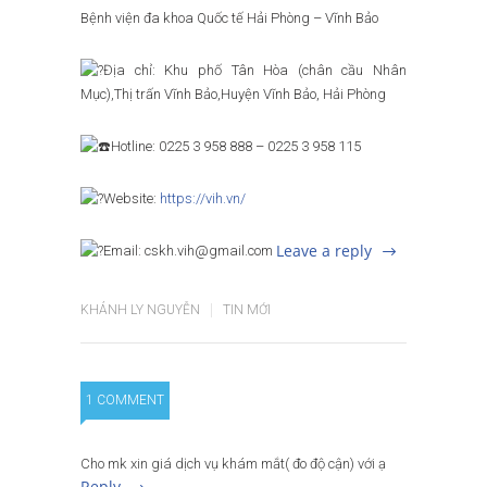
Bệnh viện đa khoa Quốc tế Hải Phòng – Vĩnh Bảo
Địa chỉ: Khu phố Tân Hòa (chân cầu Nhân
Mục),Thị trấn Vĩnh Bảo,Huyện Vĩnh Bảo, Hải Phòng
Hotline: 0225 3 958 888 – 0225 3 958 115
Website:
https://vih.vn/
Leave a reply
Email: cskh.vih@gmail.com
KHÁNH LY NGUYỄN
TIN MỚI
1 COMMENT
Cho mk xin giá dịch vụ khám mắt( đo độ cận) với ạ
Reply