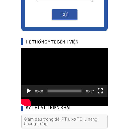
GỬI
HỆ THỐNG Y TẾ BỆNH VIỆN
Video
Player
00:00
00:57
KỸ THUẬT TRIỂN KHAI
Giảm đau trong đẻ; PT u xơ TC, u nang
buồng trứng