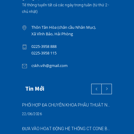
Tế thông tuyến tất cả các ngày trong tuần (từ thứ 2 -
chủ nhật)
Thôn Tân Hòa (chân cầu Nhân Mục),
Xã Vĩnh Bảo, Hải Phòng
0225-3958 888
0225-3958 115
cskh.vih@gmail.com
Tin Mới
PHỐI HỢP ĐA CHUYÊN KHOA PHẪU THUẬT NỘI SOI “2 TRONG 1” THÀNH CÔNG CHO BỆNH NHÂN 69 TUỔI MẮC ĐỒNG THỜI HAI BỆNH LÝ NẶNG
22/06/2026
ĐƯA VÀO HOẠT ĐỘNG HỆ THỐNG CT CONE BEAM (CBCT) 3D THẾ HỆ MỚI – NÂNG CAO CHẤT LƯỢNG CHẨN ĐOÁN RĂNG HÀM MẶT