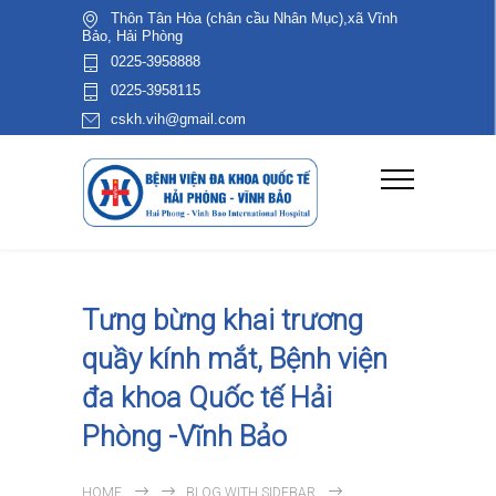
Thôn Tân Hòa (chân cầu Nhân Mục),xã Vĩnh
Bảo, Hải Phòng
0225-3958888
0225-3958115
cskh.vih@gmail.com
Tưng bừng khai trương
quầy kính mắt, Bệnh viện
đa khoa Quốc tế Hải
Phòng -Vĩnh Bảo
HOME
BLOG WITH SIDEBAR