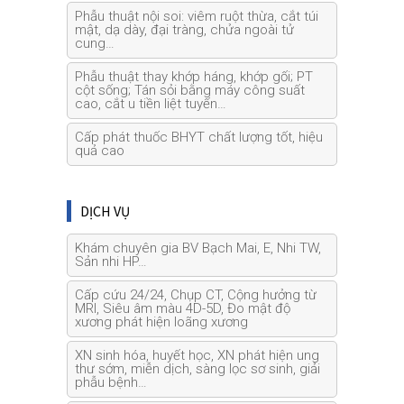
Phẫu thuật nội soi: viêm ruột thừa, cắt túi
mật, dạ dày, đại tràng, chửa ngoài tử
cung…
Phẫu thuật thay khớp háng, khớp gối; PT
cột sống; Tán sỏi bằng máy công suất
cao, cắt u tiền liệt tuyến…
Cấp phát thuốc BHYT chất lượng tốt, hiệu
quả cao
DỊCH VỤ
Khám chuyên gia BV Bạch Mai, E, Nhi TW,
Sản nhi HP…
Cấp cứu 24/24, Chụp CT, Cộng hưởng từ
MRI, Siêu âm màu 4D-5D, Đo mật độ
xương phát hiện loãng xương
XN sinh hóa, huyết học, XN phát hiện ung
thư sớm, miễn dịch, sàng lọc sơ sinh, giải
phẫu bệnh…