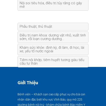
Nội soi tiêu hóa, điều trị tủy răng có gây
mê
Phẫu thuật, thủ thuật
Điều trị nam khoa: dương vật nhỏ, xuất tinh
sớm, rối loạn cương dương…
Khám sức khỏe: định kỳ, đi làm, đi học, lái
xe, yếu tố nước ngoài
Tiêm nội khớp; tiêm huyết tương giàu tiểu
cầu tự thân
Giới Thiệu
Bệnh viện – Khách sạn cao cấp phục vụ cho bà con
nhân dân đặc biệt khu vực Vĩnh Bảo, quy mô 225
giường bệnh nội trú - khám chữa bệnh Bảo Hiểm Y