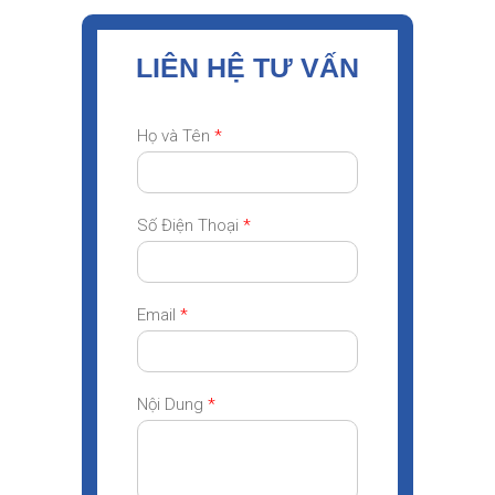
LIÊN HỆ TƯ VẤN
Họ và Tên
*
Số Điện Thoại
*
Email
*
Nội Dung
*