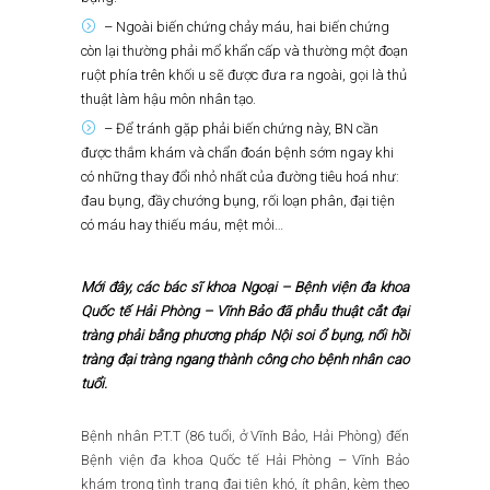
– Ngoài biến chứng chảy máu, hai biến chứng
còn lại thường phải mổ khẩn cấp và thường một đoạn
ruột phía trên khối u sẽ được đưa ra ngoài, gọi là thủ
thuật làm hậu môn nhân tạo.
– Để tránh gặp phải biến chứng này, BN cần
được thắm khám và chẩn đoán bệnh sớm ngay khi
có những thay đổi nhỏ nhất của đường tiêu hoá như:
đau bụng, đầy chướng bụng, rối loạn phân, đại tiện
có máu hay thiếu máu, mệt mỏi…
Mới đây, các bác sĩ khoa Ngoại – Bệnh viện đa khoa
Quốc tế Hải Phòng – Vĩnh Bảo đã phẫu thuật cắt đại
tràng phải bằng phương pháp Nội soi ổ bụng, nối hồi
tràng đại tràng ngang thành công cho bệnh nhân cao
tuổi.
Bệnh nhân P.T.T (86 tuổi, ở Vĩnh Bảo, Hải Phòng) đến
Bệnh viện đa khoa Quốc tế Hải Phòng – Vĩnh Bảo
khám trong tình trạng đại tiện khó, ít phân, kèm theo