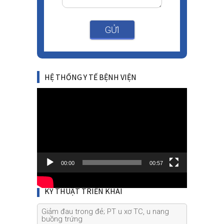
GỬI
HỆ THỐNG Y TẾ BỆNH VIỆN
Video
Player
00:00
00:57
KỸ THUẬT TRIỂN KHAI
Giảm đau trong đẻ; PT u xơ TC, u nang
buồng trứng