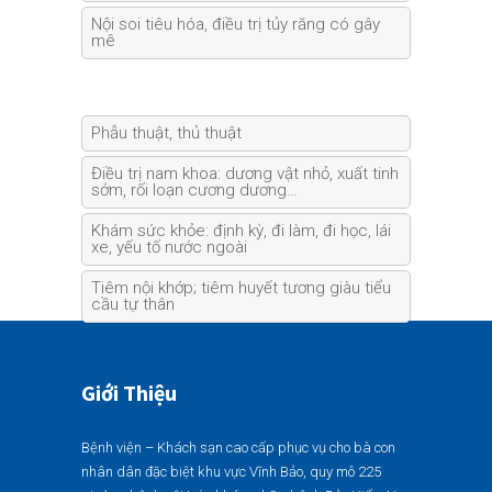
Nội soi tiêu hóa, điều trị tủy răng có gây
mê
Phẫu thuật, thủ thuật
Điều trị nam khoa: dương vật nhỏ, xuất tinh
sớm, rối loạn cương dương…
Khám sức khỏe: định kỳ, đi làm, đi học, lái
xe, yếu tố nước ngoài
Tiêm nội khớp; tiêm huyết tương giàu tiểu
cầu tự thân
Giới Thiệu
Bệnh viện – Khách sạn cao cấp phục vụ cho bà con
nhân dân đặc biệt khu vực Vĩnh Bảo, quy mô 225