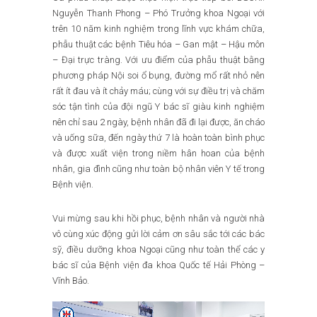
Nguyễn Thanh Phong – Phó Trưởng khoa Ngoại với
trên 10 năm kinh nghiệm trong lĩnh vực khám chữa,
phẫu thuật các bệnh Tiêu hóa – Gan mật – Hậu môn
– Đại trực tràng. Với ưu điểm của phẫu thuật bằng
phương pháp Nội soi ổ bụng, đường mổ rất nhỏ nên
rất ít đau và ít chảy máu; cùng với sự điều trị và chăm
sóc tận tình của đội ngũ Y bác sĩ giàu kinh nghiệm
nên chỉ sau 2 ngày, bệnh nhân đã đi lại được, ăn cháo
và uống sữa, đến ngày thứ 7 là hoàn toàn bình phục
và được xuất viện trong niềm hân hoan của bệnh
nhân, gia đình cũng như toàn bộ nhân viên Y tế trong
Bệnh viện.
Vui mừng sau khi hồi phục, bệnh nhân và người nhà
vô cùng xúc động gửi lời cảm ơn sâu sắc tới các bác
sỹ, điều dưỡng khoa Ngoại cũng như toàn thể các y
bác sĩ của Bệnh viện đa khoa Quốc tế Hải Phòng –
Vĩnh Bảo.