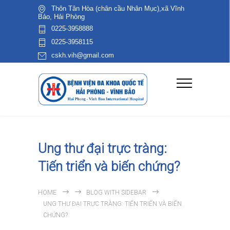
Thôn Tân Hòa (chân cầu Nhân Mục),xã Vĩnh
Bảo, Hải Phòng
0225-3958888
0225-3958115
cskh.vih@gmail.com
Ung thư đại trực tràng:
Tiến triển và biến chứng?
HOME
BLOG WITH SIDEBAR
UNG THƯ ĐẠI TRỰC TRÀNG: TIẾN TRIỂN VÀ BIẾN
CHỨNG?