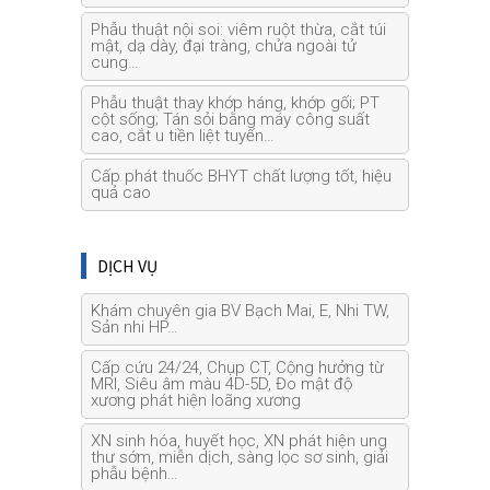
Phẫu thuật nội soi: viêm ruột thừa, cắt túi
mật, dạ dày, đại tràng, chửa ngoài tử
cung…
Phẫu thuật thay khớp háng, khớp gối; PT
cột sống; Tán sỏi bằng máy công suất
cao, cắt u tiền liệt tuyến…
Cấp phát thuốc BHYT chất lượng tốt, hiệu
quả cao
DỊCH VỤ
Khám chuyên gia BV Bạch Mai, E, Nhi TW,
Sản nhi HP…
Cấp cứu 24/24, Chụp CT, Cộng hưởng từ
MRI, Siêu âm màu 4D-5D, Đo mật độ
xương phát hiện loãng xương
XN sinh hóa, huyết học, XN phát hiện ung
thư sớm, miễn dịch, sàng lọc sơ sinh, giải
phẫu bệnh…