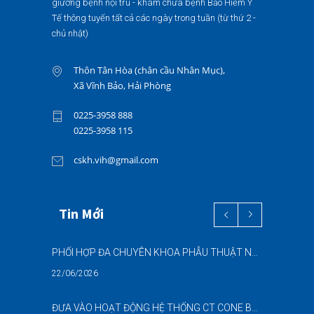
giường bệnh nội trú - khám chữa bệnh Bảo Hiểm Y
Tế thông tuyến tất cả các ngày trong tuần (từ thứ 2 -
chủ nhật)
Thôn Tân Hòa (chân cầu Nhân Mục),
Xã Vĩnh Bảo, Hải Phòng
0225-3958 888
0225-3958 115
cskh.vih@gmail.com
Tin Mới
PHỐI HỢP ĐA CHUYÊN KHOA PHẪU THUẬT NỘI SOI “2 TRONG 1” THÀNH CÔNG CHO BỆNH NHÂN 69 TUỔI MẮC ĐỒNG THỜI HAI BỆNH LÝ NẶNG
22/06/2026
ĐƯA VÀO HOẠT ĐỘNG HỆ THỐNG CT CONE BEAM (CBCT) 3D THẾ HỆ MỚI – NÂNG CAO CHẤT LƯỢNG CHẨN ĐOÁN RĂNG HÀM MẶT