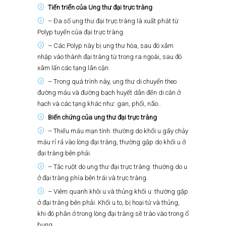
Tiến triển của Ung thư đại trực tràng
– Đa số ung thư đại trực tràng là xuất phát từ
Polyp tuyến của đại trực tràng.
– Các Polyp này bị ung thư hóa, sau đó xâm
nhập vào thành đại tràng từ trong ra ngoài, sau đó
xâm lấn các tạng lân cận.
– Trong quá trình này, ung thư di chuyển theo
đường máu và đường bạch huyết dẫn đến di căn ở
hạch và các tạng khác như: gan, phổi, não..
Biến chứng của ung thư đại trực tràng
– Thiếu máu mạn tính: thường do khối u gây chảy
máu rỉ rả vào lòng đại tràng, thường gặp do khối u ở
đại tràng bên phải.
– Tắc ruột do ung thư đại trực tràng: thường do u
ở đại tràng phía bên trái và trực tràng.
– Viêm quanh khôi u và thủng khối u: thường gặp
ở đại tràng bên phải. Khối u to, bị hoại tử và thủng,
khi đó phân ở trong lòng đại tràng sẽ trào vào trong ổ
bụng.