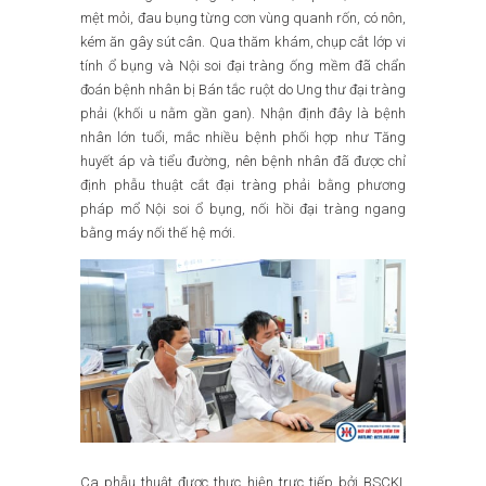
mệt mỏi, đau bụng từng cơn vùng quanh rốn, có nôn,
kém ăn gây sút cân. Qua thăm khám, chụp cắt lớp vi
tính ổ bụng và Nội soi đại tràng ống mềm đã chẩn
đoán bệnh nhân bị Bán tắc ruột do Ung thư đại tràng
phải (khối u nằm gần gan). Nhận định đây là bệnh
nhân lớn tuổi, mắc nhiều bệnh phối hợp như Tăng
huyết áp và tiểu đường, nên bệnh nhân đã được chỉ
định phẫu thuật cắt đại tràng phải bằng phương
pháp mổ Nội soi ổ bụng, nối hồi đại tràng ngang
bằng máy nối thế hệ mới.
Ca phẫu thuật được thực hiện trực tiếp bởi BSCKI.