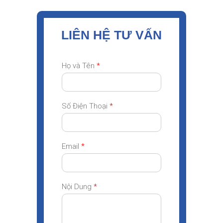
LIÊN HỆ TƯ VẤN
Họ và Tên
*
Số Điện Thoại
*
Email
*
Nội Dung
*