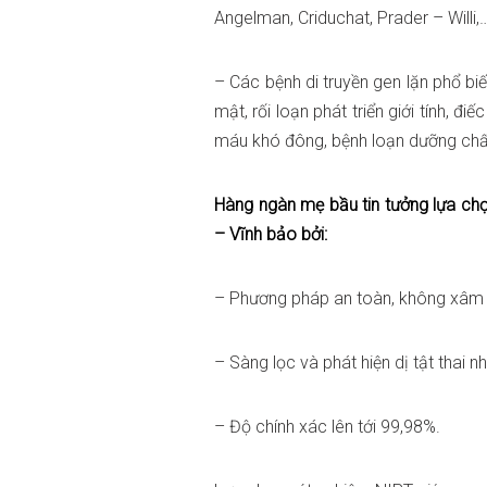
Angelman, Criduchat, Prader – Willi,
– Các bệnh di truyền gen lặn phổ bi
mật, rối loạn phát triển giới tính, đ
máu khó đông, bệnh loạn dưỡng chấ
Hàng ngàn mẹ bầu tin tưởng lựa chọ
– Vĩnh bảo bởi:
– Phương pháp an toàn, không xâm 
– Sàng lọc và phát hiện dị tật thai n
– Độ chính xác lên tới 99,98%.