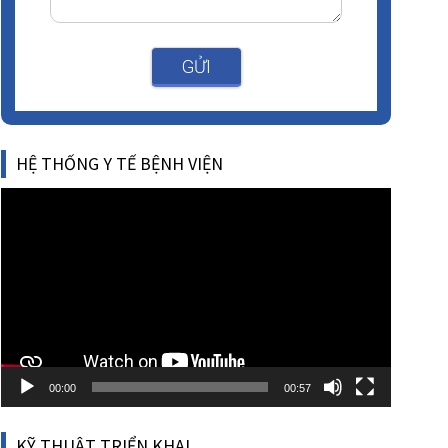
GỬI
HỆ THỐNG Y TẾ BỆNH VIỆN
Video
Player
00:00
00:57
KỸ THUẬT TRIỂN KHAI