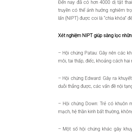
Đến nay đã có hơn 4000 dị tật thai 
truyền có thể ảnh hưởng nghiêm tr
lấn (NIPT) được coi là “chìa khóa” để
Xét nghiệm NIPT giúp sàng lọc nhữn
– Hội chứng Patau: Gây nên các khu
môi, tai thấp, điếc, khoảng cách hai
– Hội chứng Edward: Gây ra khuyết
duỗi thẳng được, các vấn đề nội tạn
– Hội chứng Down: Trẻ có khuôn m
mạch, hệ thần kinh bất thường, khôn
– Một số hội chứng khác gây khuyết