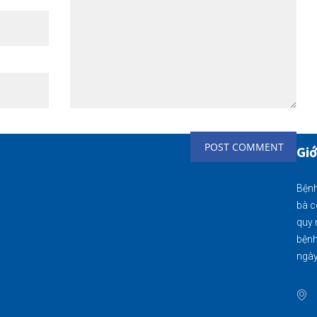
Giớ
Bệnh
bà c
quy 
bệnh
ngày