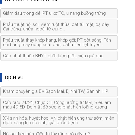
Giảm đau trong đẻ; PT u xơ TC, u nang buồng trứng
Phẫu thuật nội soi: viêm ruột thừa, cắt túi mật, dạ dày,
đại tràng, chửa ngoài tử cung…
Phẫu thuật thay khớp háng, khớp gối; PT cột sống; Tán
sỏi bằng máy công suất cao, cắt u tiền liệt tuyến…
Cấp phát thuốc BHYT chất lượng tốt, hiệu quả cao
DỊCH VỤ
Khám chuyên gia BV Bạch Mai, E, Nhi TW, Sản nhi HP…
Cấp cứu 24/24, Chụp CT, Cộng hưởng từ MRI, Siêu âm
màu 4D-5D, Đo mật độ xương phát hiện loãng xương
XN sinh hóa, huyết học, XN phát hiện ung thư sớm, miễn
dịch, sàng lọc sơ sinh, giải phẫu bệnh…
Nội soi tiêu hóa, điều trị tủy răng có gây mê