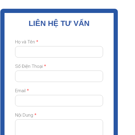
LIÊN HỆ TƯ VẤN
Họ và Tên
*
Số Điện Thoại
*
Email
*
Nội Dung
*