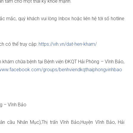
an tâm cho một thai kỳ khỏe mạnh.
ắc mắc, quý khách vui lòng Inbox hoặc liên hệ tới số hotline
ch có thể truy cập:
https://vih.vn/dat-hen-kham/
 khám chữa bệnh tại Bệnh viện ĐKQT Hải Phòng – Vĩnh Bảo,
//www.facebook.com/groups/benhviendkqthaiphongvinhbao
ng – Vĩnh Bảo
ân cầu Nhân Mục),Thị trấn Vĩnh Bảo,Huyện Vĩnh Bảo, Hải