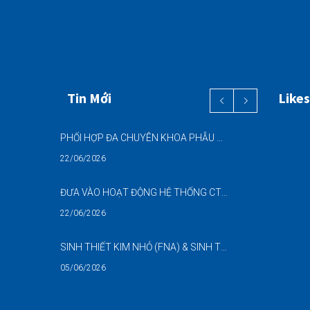
Tin Mới
Likes
PHỐI HỢP ĐA CHUYÊN KHOA PHẪU THUẬT NỘI SOI “2 TRONG 1” THÀNH CÔNG CHO BỆNH NHÂN 69 TUỔI MẮC ĐỒNG THỜI HAI BỆNH LÝ NẶNG
22/06/2026
ĐƯA VÀO HOẠT ĐỘNG HỆ THỐNG CT CONE BEAM (CBCT) 3D THẾ HỆ MỚI – NÂNG CAO CHẤT LƯỢNG CHẨN ĐOÁN RĂNG HÀM MẶT
22/06/2026
SINH THIẾT KIM NHỎ (FNA) & SINH THIẾT KIM LÕI (CNB) – HỖ TRỢ ĐÁNH GIÁ CÁC TỔN THƯƠNG NGHI NGỜ UNG THƯ DƯỚI HƯỚNG DẪN SIÊU ÂM
05/06/2026
DANH SÁCH NGƯỜI THỰC HÀNH CHỨC DANH HỘ SINH (NGUYỄN NGỌC MAI)-BẢN SỐ 02 NĂM 2026-BVĐKQTHPVB