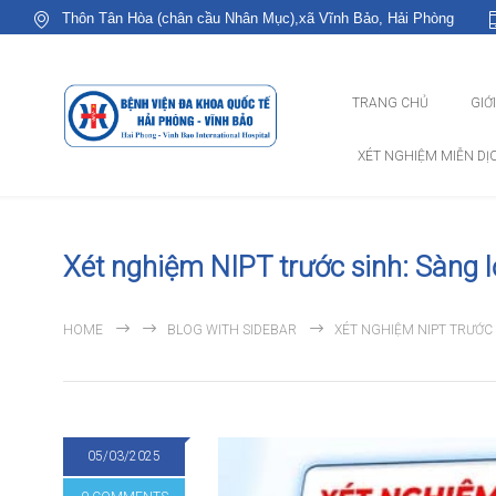
Thôn Tân Hòa (chân cầu Nhân Mục),xã Vĩnh Bảo, Hải Phòng
TRANG CHỦ
GIỚ
XÉT NGHIỆM MIỄN DỊ
Xét nghiệm NIPT trước sinh: Sàng lọ
HOME
BLOG WITH SIDEBAR
XÉT NGHIỆM NIPT TRƯỚC 
05/03/2025