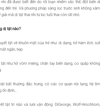
nhi đã được biết đến do rối loạn nhiễm sắc thể, đột biến di
ọng đến trẻ. Và phương pháp sàng lọc trước sinh không xâm
 giải mã dị tật
thai nhi từ lúc tuổi thai còn rất nhỏ.
g dị tật nào?
yết tật về khuôn mặt của trẻ như: dị dạng, hở hàm ếch, sứt
 mắt ngắn, hẹp.
 tật như hở vòm miệng, chân tay biến dạng, co quắp không
g.
ặt bất thường đặc trưng, có các cơ quan nội tạng, hệ tim
g ổn định,…
 tật trí não và lười vận động: DiGeorge, Wolf-Hirschhorn,