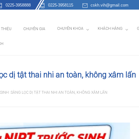
0225-3958888
0225-3958115
cskh.vih@gmail.com
CHUYÊN KHOA
KHÁCH HÀNG
G
I THIỆU
CHUYÊN GIA
CH
c dị tật thai nhi an toàn, không xâm lấn
SINH: SÀNG LỌC DỊ TẬT THAI NHI AN TOÀN, KHÔNG XÂM LẤN