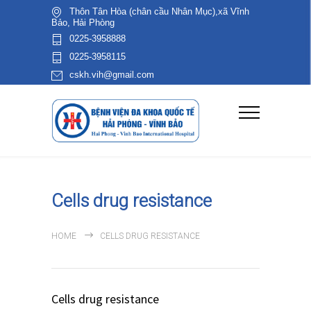
Thôn Tân Hòa (chân cầu Nhân Mục),xã Vĩnh
Bảo, Hải Phòng
0225-3958888
0225-3958115
cskh.vih@gmail.com
Cells drug resistance
HOME
CELLS DRUG RESISTANCE
Cells drug resistance