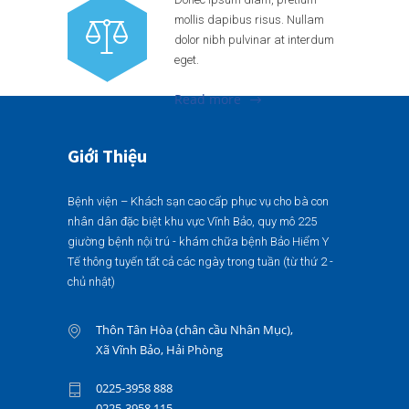
mollis dapibus risus. Nullam
dolor nibh pulvinar at interdum
eget.
Read more
Giới Thiệu
Bệnh viện – Khách sạn cao cấp phục vụ cho bà con
nhân dân đặc biệt khu vực Vĩnh Bảo, quy mô 225
giường bệnh nội trú - khám chữa bệnh Bảo Hiểm Y
Tế thông tuyến tất cả các ngày trong tuần (từ thứ 2 -
chủ nhật)
Thôn Tân Hòa (chân cầu Nhân Mục),
Xã Vĩnh Bảo, Hải Phòng
0225-3958 888
0225-3958 115