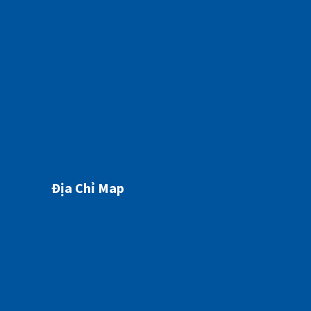
HÔN MÊ GAN NGUY KỊCH TỪ MỘT DẤU HIỆU TƯỞNG CHỪNG “BÌNH THƯỜNG”
07/05/2026
Địa Chỉ Map