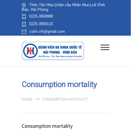
Thôn Tân Hòa (chân cầu Nhân Mục),xã Vĩnh
Bảo, Hải Phòng
0225-3958888
0225-3958115
cskh.vih@gmail.com
Consumption mortality
HOME
CONSUMPTION MORTALITY
Consumption mortality