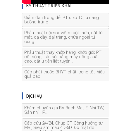
KỸ THUẬT TRIỂN KHAI
Giảm đau trong đẻ; PT u xơ TC, u nang
buồng trứng
Phẫu thuật nội soi: viêm ruột thừa, cắt túi
mật, dạ dày, đại tràng, chửa ngoài tử
cung…
Phẫu thuật thay khớp háng, khớp gối; PT
cột sống; Tán sỏi bằng máy công suất
cao, cắt u tiền liệt tuyến…
Cấp phát thuốc BHYT chất lượng tốt, hiệu
quả cao
DỊCH VỤ
Khám chuyên gia BV Bạch Mai, E, Nhi TW,
Sản nhi HP…
Cấp cứu 24/24, Chụp CT, Cộng hưởng từ
MRI, Siêu âm màu 4D-5D, Đo mật độ