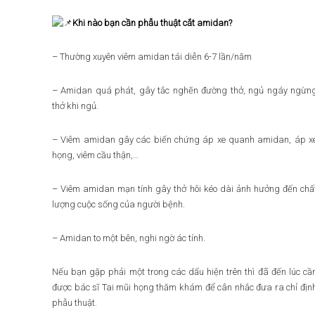
Khi nào bạn cần phẫu thuật cắt amidan?
– Thường xuyên viêm amidan tái diễn 6-7 lần/năm
– Amidan quá phát, gây tắc nghẽn đường thở, ngủ ngáy ngừn
thở khi ngủ.
– Viêm amidan gây các biến chứng áp xe quanh amidan, áp x
họng, viêm cầu thận,…
– Viêm amidan mạn tính gây thở hôi kéo dài ảnh hưởng đến chấ
lượng cuộc sống của người bệnh.
– Amidan to một bên, nghi ngờ ác tính.
Nếu bạn gặp phải một trong các dấu hiện trên thì đã đến lúc cầ
được bác sĩ Tai mũi họng thăm khám để cân nhắc đưa ra chỉ địn
phẫu thuật.