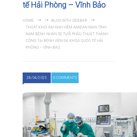
tế Hải Phòng – Vĩnh Bảo
HOME
BLOG WITH SIDEBAR
THOÁT KHỎI ÁM ẢNH VIÊM AMIDAN MẠN TÍNH:
NAM BỆNH NHÂN 32 TUỔI PHẪU THUẬT THÀNH
CÔNG TẠI BỆNH VIỆN ĐA KHOA QUỐC TẾ HẢI
PHÒNG – VĨNH BẢO
28/04/2025
0 COMMENTS