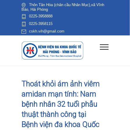
Thôn Tân Hòa (chân cầu Nhân Mục),xã Vĩnh
Bảo, Hải Phòng
0225-3958888
0225-3958115
cskh.vih@gmail.com
Thoát khỏi ám ảnh viêm
amidan mạn tính: Nam
bệnh nhân 32 tuổi phẫu
thuật thành công tại
Bệnh viện đa khoa Quốc