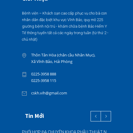
Bệnh viện – Khách sạn cao cấp phục vụ cho bà con
nhân dân đặc biệt khu vực Vĩnh Bảo, quy mô 225
giường bệnh nội trú - khám chữa bệnh Bảo Hiểm Y
Tế thông tuyến tất cả các ngày trong tuần (từ thứ 2 -
chủ nhật)
Thôn Tân Hòa (chân cầu Nhân Mục),
Xã Vĩnh Bảo, Hải Phòng
0225-3958 888
0225-3958 115
cskh.vih@gmail.com
Tin Mới
PHỐI HỢP ĐA CHUYÊN KHOA PHẪU THUẬT NỘI SOI “2 TRONG 1” THÀNH CÔNG CHO BỆNH NHÂN 69 TUỔI MẮC ĐỒNG THỜI HAI BỆNH LÝ NẶNG