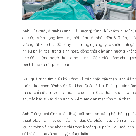
Anh T (32 tuổi, ở Ninh Giang, Hải Dương) từng là “khách quen” củ
các đợt viêm họng kéo dài, mỗi năm tái phát đến 6–7 lần, nuố
vướng rất khó chịu. Gần đây, tình trạng ngủ ngáy to khiến anh gặ
nhiều phiền toái trong sinh hoạt, đồng thời gây ảnh hưởng khôn
nhỏ đến những người thân xung quanh. Cảm giác sống chung vớ
bệnh thực sự rất phiền toái…
Sau quá trình tìm hiểu kỹ lưỡng và cân nhắc cẩn thận, anh đã ti
tưởng lựa chọn Bệnh viện Đa khoa Quốc tế Hải Phòng – Vĩnh Bả
là địa chỉ điều trị viêm amidan cho mình. Qua thăm khám và nộ
soi, các bác sĩ xác định anh bị viêm amidan mạn tính quá phát.
Anh T được chỉ định phẫu thuật cắt amidan bằng hệ thống phẫ
thuật plasma nhiệt độ thấp hiện đại. Ca phẫu thuật diễn ra thuậ
lợi, an toàn và nhẹ nhàng chỉ trong khoảng 20 phút. Sau mổ, anh 
có thể ăn cháo và nói chuyện được luôn.