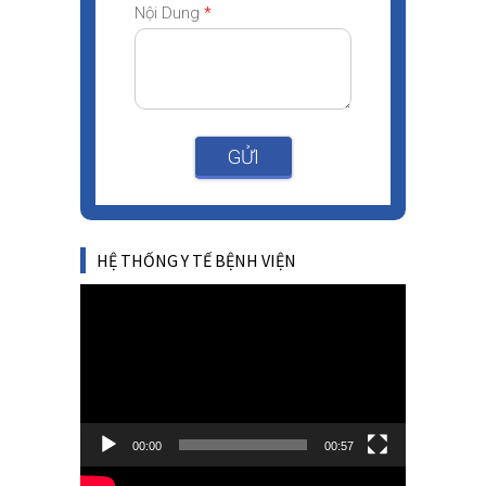
Nội Dung
*
GỬI
HỆ THỐNG Y TẾ BỆNH VIỆN
Video
Player
00:00
00:57