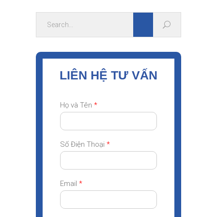
LIÊN HỆ TƯ VẤN
Họ và Tên
*
Số Điện Thoại
*
Email
*