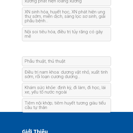
xương phát hiện loãng xương
XN sinh hóa, huyết học, XN phát hiện ung
thư sớm, miễn dịch, sàng lọc sơ sinh, giải
phẫu bệnh…
Nội soi tiêu hóa, điều trị tủy răng có gây
mê
Phẫu thuật, thủ thuật
Điều trị nam khoa: dương vật nhỏ, xuất tinh
sớm, rối loạn cương dương…
Khám sức khỏe: định kỳ, đi làm, đi học, lái
xe, yếu tố nước ngoài
Tiêm nội khớp; tiêm huyết tương giàu tiểu
cầu tự thân
Giới Thiệu