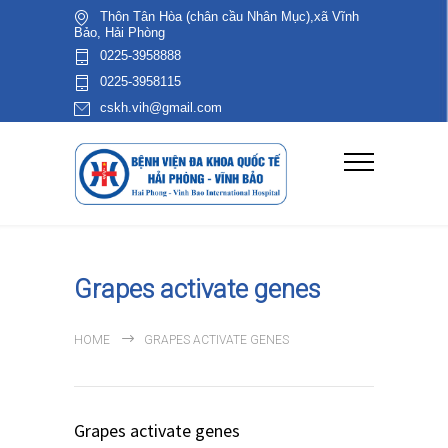
Thôn Tân Hòa (chân cầu Nhân Mục),xã Vĩnh
Bảo, Hải Phòng
0225-3958888
0225-3958115
cskh.vih@gmail.com
Grapes activate genes
HOME
GRAPES ACTIVATE GENES
Grapes activate genes