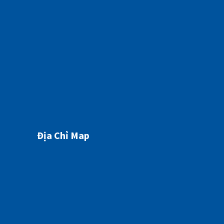
HÔN MÊ GAN NGUY KỊCH TỪ MỘT DẤU HIỆU TƯỞNG CHỪNG “BÌNH THƯỜNG”
07/05/2026
Địa Chỉ Map