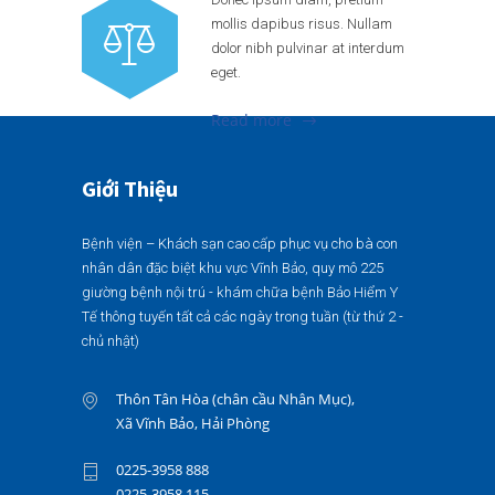
mollis dapibus risus. Nullam
dolor nibh pulvinar at interdum
eget.
Read more
Giới Thiệu
Bệnh viện – Khách sạn cao cấp phục vụ cho bà con
nhân dân đặc biệt khu vực Vĩnh Bảo, quy mô 225
giường bệnh nội trú - khám chữa bệnh Bảo Hiểm Y
Tế thông tuyến tất cả các ngày trong tuần (từ thứ 2 -
chủ nhật)
Thôn Tân Hòa (chân cầu Nhân Mục),
Xã Vĩnh Bảo, Hải Phòng
0225-3958 888
0225-3958 115