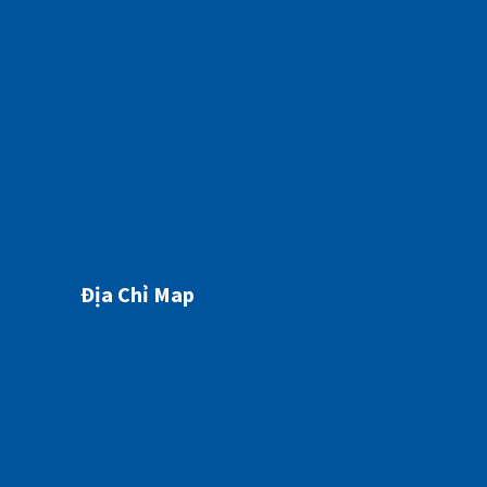
HÔN MÊ GAN NGUY KỊCH TỪ MỘT DẤU HIỆU TƯỞNG CHỪNG “BÌNH THƯỜNG”
07/05/2026
Địa Chỉ Map