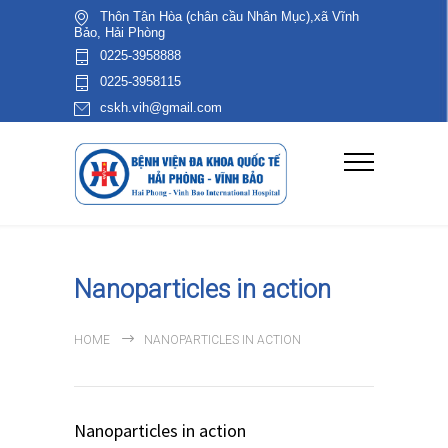
Thôn Tân Hòa (chân cầu Nhân Mục),xã Vĩnh
Bảo, Hải Phòng
0225-3958888
0225-3958115
cskh.vih@gmail.com
Nanoparticles in action
HOME
NANOPARTICLES IN ACTION
Nanoparticles in action