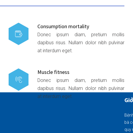
Consumption mortality
Donec ipsum diam, pretium mollis
dapibus risus. Nullam dolor nibh pulvinar
at interdum eget.
Muscle fitness
Donec ipsum diam, pretium mollis
dapibus risus. Nullam dolor nibh pulvinar
at interdum eget.
Giớ
Bệnh
bà c
quy 