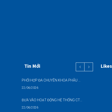
Tin Mới
Likes
PHỐI HỢP ĐA CHUYÊN KHOA PHẪU THUẬT NỘI SOI “2 TRONG 1” THÀNH CÔNG CHO BỆNH NHÂN 69 TUỔI MẮC ĐỒNG THỜI HAI BỆNH LÝ NẶNG
22/06/2026
ĐƯA VÀO HOẠT ĐỘNG HỆ THỐNG CT CONE BEAM (CBCT) 3D THẾ HỆ MỚI – NÂNG CAO CHẤT LƯỢNG CHẨN ĐOÁN RĂNG HÀM MẶT
22/06/2026