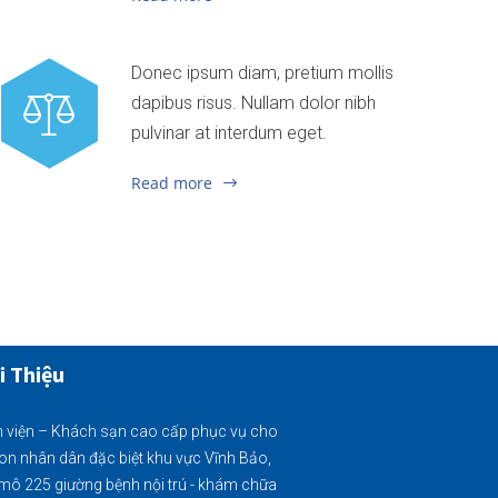
Donec ipsum diam, pretium mollis
dapibus risus. Nullam dolor nibh
pulvinar at interdum eget.
Read more
i Thiệu
 viện – Khách sạn cao cấp phục vụ cho
on nhân dân đặc biệt khu vực Vĩnh Bảo,
mô 225 giường bệnh nội trú - khám chữa