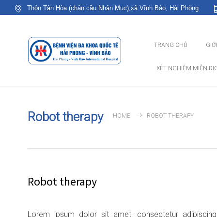
Thôn Tân Hòa (chân cầu Nhân Mục),xã Vĩnh Bảo, Hải Phòng
TRANG CHỦ
GIỚ
XÉT NGHIỆM MIỄN DỊ
Robot therapy
HOME
ROBOT THERAPY
Robot therapy
Lorem ipsum dolor sit amet, consectetur adipiscing e