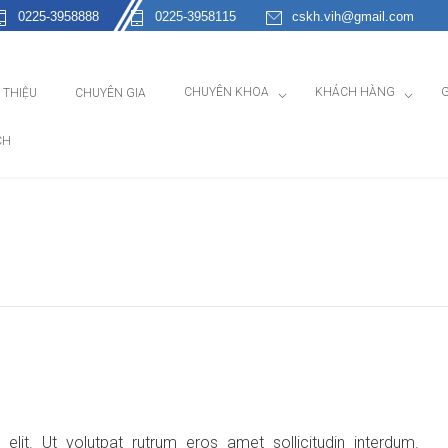
0225-3958888
0225-3958115
cskh.vih@gmail.com
CHUYÊN KHOA
KHÁCH HÀNG
G
I THIỆU
CHUYÊN GIA
CH
lit. Ut volutpat rutrum eros amet sollicitudin interdum.