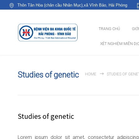
Thôn Tân Hòa (chân cầu Nhân Mục),xã Vĩnh Bảo, Hải Phòng
TRANG CHỦ
GIỚ
XÉT NGHIỆM MIỄN DỊ
Studies of genetic
HOME
STUDIES OF GENE
Studies of genetic
Lorem ipsum dolor sit amet, consectetur adipiscing e