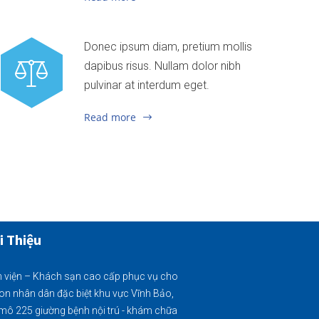
Donec ipsum diam, pretium mollis
dapibus risus. Nullam dolor nibh
pulvinar at interdum eget.
Read more
i Thiệu
 viện – Khách sạn cao cấp phục vụ cho
on nhân dân đặc biệt khu vực Vĩnh Bảo,
mô 225 giường bệnh nội trú - khám chữa