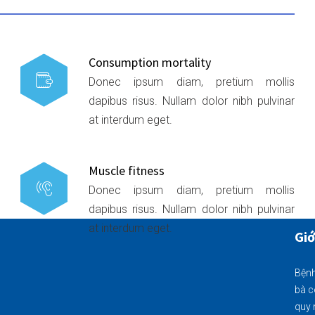
Consumption mortality
Donec ipsum diam, pretium mollis
dapibus risus. Nullam dolor nibh pulvinar
at interdum eget.
Muscle fitness
Donec ipsum diam, pretium mollis
dapibus risus. Nullam dolor nibh pulvinar
at interdum eget.
Giớ
Bệnh
bà c
quy 