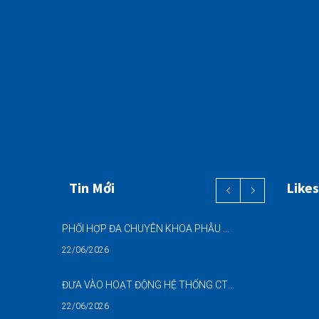
Tin Mới
Likes
PHỐI HỢP ĐA CHUYÊN KHOA PHẪU THUẬT NỘI SOI “2 TRONG 1” THÀNH CÔNG CHO BỆNH NHÂN 69 TUỔI MẮC ĐỒNG THỜI HAI BỆNH LÝ NẶNG
22/06/2026
ĐƯA VÀO HOẠT ĐỘNG HỆ THỐNG CT CONE BEAM (CBCT) 3D THẾ HỆ MỚI – NÂNG CAO CHẤT LƯỢNG CHẨN ĐOÁN RĂNG HÀM MẶT
22/06/2026