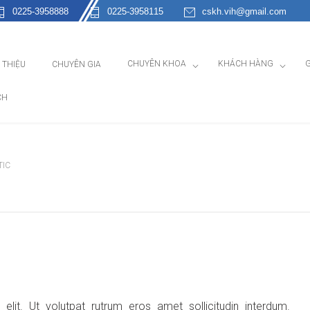
0225-3958888
0225-3958115
cskh.vih@gmail.com
CHUYÊN KHOA
KHÁCH HÀNG
G
I THIỆU
CHUYÊN GIA
CH
TIC
lit. Ut volutpat rutrum eros amet sollicitudin interdum.