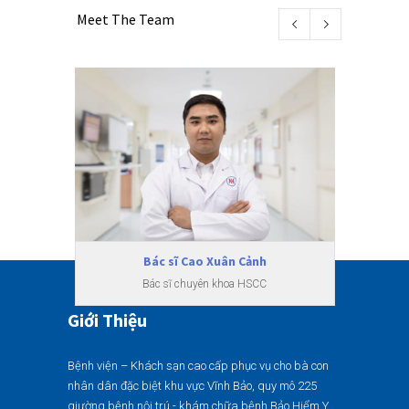
Meet The Team
Bác sĩ Cao Xuân Cảnh
Bác sĩ chuyên khoa HSCC
Giới Thiệu
Bệnh viện – Khách sạn cao cấp phục vụ cho bà con
nhân dân đặc biệt khu vực Vĩnh Bảo, quy mô 225
giường bệnh nội trú - khám chữa bệnh Bảo Hiểm Y