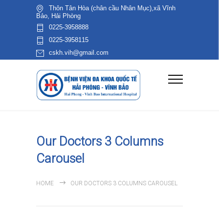
Thôn Tân Hòa (chân cầu Nhân Mục),xã Vĩnh
Bảo, Hải Phòng
0225-3958888
0225-3958115
cskh.vih@gmail.com
Our Doctors 3 Columns
Carousel
HOME
OUR DOCTORS 3 COLUMNS CAROUSEL