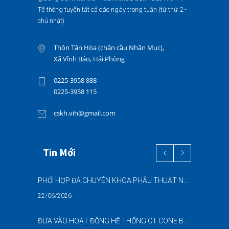
Tế thông tuyến tất cả các ngày trong tuần (từ thứ 2 -
chủ nhật)
Thôn Tân Hòa (chân cầu Nhân Mục),
Xã Vĩnh Bảo, Hải Phòng
0225-3958 888
0225-3958 115
cskh.vih@gmail.com
Tin Mới
PHỐI HỢP ĐA CHUYÊN KHOA PHẪU THUẬT NỘI SOI “2 TRONG 1” THÀNH CÔNG CHO BỆNH NHÂN 69 TUỔI MẮC ĐỒNG THỜI HAI BỆNH LÝ NẶNG
22/06/2026
ĐƯA VÀO HOẠT ĐỘNG HỆ THỐNG CT CONE BEAM (CBCT) 3D THẾ HỆ MỚI – NÂNG CAO CHẤT LƯỢNG CHẨN ĐOÁN RĂNG HÀM MẶT