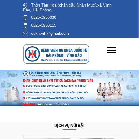
Thôn Tân Hòa (chân cầu Nhân Mục),xã Vĩnh
Bảo, Hải Phòng
0225-3958888
0225-3958115
cskh.vih@gmail.com
DỊCH VỤ NỔI BẬT