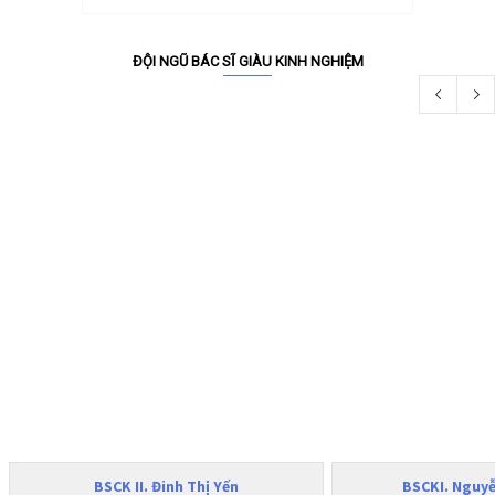
ĐỘI NGŨ BÁC SĨ GIÀU KINH NGHIỆM
BSCK II. Đinh Thị Yến
BSCKI. Nguyễ