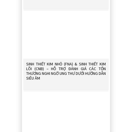
CÔNG BỐ
YÊU CẦU
NĂM 2026
SINH THIẾT KIM NHỎ (FNA) & SINH THIẾT KIM
LÕI (CNB) – HỖ TRỢ ĐÁNH GIÁ CÁC TỔN
THƯƠNG NGHI NGỜ UNG THƯ DƯỚI HƯỚNG DẪN
SIÊU ÂM
CHUYÊN G
TRỰC TIẾ
THƯ ĐẠI 