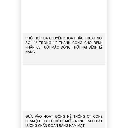
HÔN MÊ 
TƯỞNG CH
PHỐI HỢP ĐA CHUYÊN KHOA PHẪU THUẬT NỘI
SOI “2 TRONG 1” THÀNH CÔNG CHO BỆNH
NHÂN 69 TUỔI MẮC ĐỒNG THỜI HAI BỆNH LÝ
NẶNG
DANH SÁ
ĐIỀU DƯỠ
01 NĂM 2
ĐƯA VÀO HOẠT ĐỘNG HỆ THỐNG CT CONE
BEAM (CBCT) 3D THẾ HỆ MỚI – NÂNG CAO CHẤT
LƯỢNG CHẨN ĐOÁN RĂNG HÀM MẶT