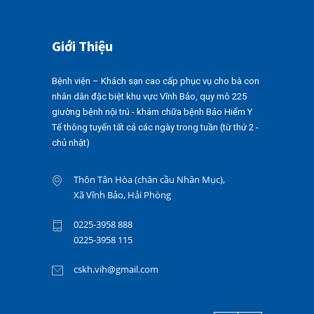
TRỢ ĐÁNH GIÁ CÁC TỔN
THƯƠNG NGHI NGỜ UNG THƯ DƯỚI
HƯỚNG DẪN SIÊU ÂM
Giới Thiệu
DANH SÁCH NGƯỜI THỰC
HÀNH CHỨC DANH HỘ SINH
Bệnh viện – Khách sạn cao cấp phục vụ cho bà con
(NGUYỄN NGỌC MAI)-BẢN SỐ 02
nhân dân đặc biệt khu vực Vĩnh Bảo, quy mô 225
giường bệnh nội trú - khám chữa bệnh Bảo Hiểm Y
NĂM 2026-BVĐKQTHPVB
Tế thông tuyến tất cả các ngày trong tuần (từ thứ 2 -
HÔN MÊ GAN NGUY KỊCH TỪ
chủ nhật)
MỘT DẤU HIỆU TƯỞNG CHỪNG
“BÌNH THƯỜNG”
Thôn Tân Hòa (chân cầu Nhân Mục),
Xã Vĩnh Bảo, Hải Phòng
DANH SÁCH NGƯỜI THỰC
HÀNH CHỨC DANH ĐIỀU
0225-3958 888
DƯỠNG (PHẠM THỊ THU
0225-3958 115
TRANG)-BẢN SỐ 01 NĂM 2026-
BVĐKQTHPVB
cskh.vih@gmail.com
CÔNG BỐ CƠ SỞ KHÁM CHỮA
BỆNH ĐÁP ỨNG YÊU CẦU LÀ CƠ