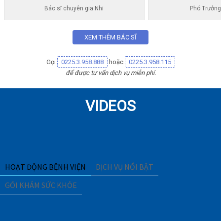
Bác sĩ chuyên gia Nhi
Phó Trưởng
XEM THÊM BÁC SĨ
Gọi
0225.3.958.888
hoặc
0225.3.958.115
để được tư vấn dịch vụ miễn phí.
VIDEOS
HOẠT ĐỘNG BỆNH VIỆN
DỊCH VỤ NỔI BẬT
GÓI KHÁM SỨC KHỎE