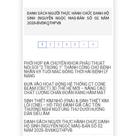
DANH SÁCH NGƯỜI THỰC HÀNH CHỨC DANH HỘ
SINH (NGUYỄN NGỌC MAI)-BẢN SỐ 02 NĂM
2026-BVĐKQTHPVB
1
2
3
4
5
PHỐI HỢP ĐA CHUYÊN KHOA PHẪU THUẬT
NỘI SOI “2 TRONG 1” THÀNH CÔNG CHO BỆNH
NHÂN 69 TUỔI MẮC ĐỒNG THỜI HAI BỆNH LÝ
NẶNG
ĐƯA VÀO HOẠT ĐỘNG HỆ THỐNG CT CONE
BEAM (CBCT) 3D THẾ HỆ MỚI – NÂNG CAO
CHẤT LƯỢNG CHẨN ĐOÁN RĂNG HÀM MẶT
SINH THIẾT KIM NHỎ (FNA) & SINH THIẾT KIM
LÕI (CNB) – HỖ TRỢ ĐÁNH GIÁ CÁC TỔN
THƯƠNG NGHI NGỜ UNG THƯ DƯỚI HƯỚNG
DẪN SIÊU ÂM
DANH SÁCH NGƯỜI THỰC HÀNH CHỨC DANH
HỘ SINH (NGUYỄN NGỌC MAI)-BẢN SỐ 02
NĂM 2026-BVĐKQTHPVB