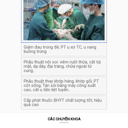
Giảm đau trong đẻ; PT u xơ TC, u nang
buồng trứng
Phẫu thuật nội soi: viêm ruột thừa, cắt túi
mật, dạ dày, đại tràng, chửa ngoài tử
cung…
Phẫu thuật thay khớp háng, khớp gối; PT
cột sống; Tán sỏi bằng máy công suất
Khoa Khám Bệnh – Bệnh viện Đa khoa Quốc tế
cao, cắt u tiền liệt tuyến…
Hải Phòng – Vĩnh bảo
được thành lập và triển
khai từ những ngày đầu của Bệnh viện với nhiệm
Cấp phát thuốc BHYT chất lượng tốt, hiệu
quả cao
vụ tổ chức khám chữa bệnh ngoại trú – là một
trong những khoa đóng vai trò trung tâm của
Bệnh viện. Với đội ngũ bác sĩ chuyên khoa, bác
CÁC CHUYÊN KHOA
sĩ sau đại học, chuyên gia giỏi chuyên môn giàu