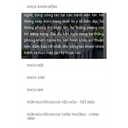
y đức (gồm Phó giáo sư, tiến sĩ, bác sĩ chuyên
KHOA KHÁM BỆNH
khoa II, bác sĩ chuyên khoa I), tâm huyết với
nghề, từng công tác tại các bệnh viện lớn. Hệ
thống máy móc trang thiết bị y tế hiện đại, hệ
thống phòng mổ khép kín, hệ thống phòng nội
trú sang trọng đầy đủ tiện nghi cùng hệ thống
phòng khám ngoại trú liên hoàn khép kín thuận
tiện, đảm bảo tốt nhất cho công tác khám chữa
bệnh và thực hiện các kỹ thuật cao.
KHOA NỘI
KHOA SẢN
KHOA NHI
ĐƠN NGUYÊN NGOẠI TIÊU HÓA - TIẾT NIỆU
ĐƠN NGUYÊN NGOẠI CHẤN THƯƠNG - CHỈNH
HÌNH