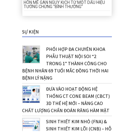
HÔN MÊ GAN NGUY KỊCH TỪ MỘT DẤU HIỆU
TƯỞNG CHỪNG “BÌNH THƯỜNG”
SỰ KIỆN
PHỐI HỢP ĐA CHUYÊN KHOA
PHẪU THUẬT NỘI SOI “2
TRONG 1” THÀNH CÔNG CHO
BỆNH NHÂN 69 TUỔI MẮC ĐỒNG THỜI HAI
BỆNH LÝ NẶNG
ĐƯA VÀO HOẠT ĐỘNG HỆ
THỐNG CT CONE BEAM (CBCT)
3D THẾ HỆ MỚI – NÂNG CAO
CHẤT LƯỢNG CHẨN ĐOÁN RĂNG HÀM MẶT
SINH THIẾT KIM NHỎ (FNA) &
SINH THIẾT KIM LÕI (CNB) – HỖ